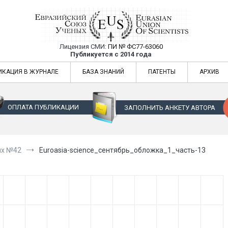
Лицензия СМИ:
ПИ № ФС77-63060
Евразийский Союз Ученых — публикация
Публикуется с 2014 года
жур
Евразийский Союз Ученых — публикация научных статей в ежемес
ИКАЦИЯ В ЖУРНАЛЕ
БАЗА ЗНАНИЙ
ПАТЕНТЫ
АРХИВ
ОПЛАТА ПУБЛИКАЦИИ
ЗАПОЛНИТЬ АНКЕТУ АВТОРА
ых №42
Euroasia-science_сентябрь_обложка_1_часть-13