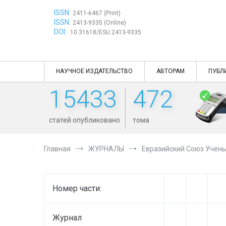
Перейти
ISSN:
к
2411-6467 (Print)
ISSN:
содержимому
2413-9335 (Online)
DOI:
10.31618/ESU.2413-9335
НАУЧНОЕ ИЗДАТЕЛЬСТВО
АВТОРАМ
ПУБЛ
15433
472
статей опубликовано
тома
Главная
ЖУРНАЛЫ
Евразийский Союз Учен
Номер части:
Журнал