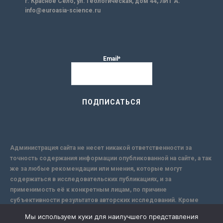
г. Красное Село, ул. Геологическая, дом 44, ЛИТ А.
info@euroasia-science.ru
Email*
Администрация сайта не несет никакой ответственности за
точность содержания информации опубликованной на сайте, а так
же за любые рекомендации или мнения, которые могут
содержаться в исследовательских публикациях, и за
применимость её к конкретным лицам, по причине
субъективности результатов авторских исследований. Кроме
того, поскольку интернет не обеспечивает в полной мере
Мы используем куки для наилучшего представления
надежной защиты информации, Сайт не несет ответственности за