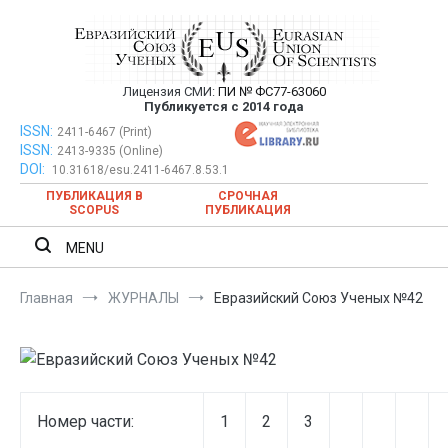
Перейти
к
содержимому
Лицензия СМИ:
ПИ № ФС77-63060
Евразийский Союз Ученых —
Публикуется с 2014 года
публикация научных статей в
ISSN:
Евразийский Союз Ученых — публикация научных статей в
2411-6467 (Print)
ISSN:
2413-9335 (Online)
ежемесячном научном журнале
ежемесячном научном журнале
DOI:
10.31618/esu.2411-6467.8.53.1
ПУБЛИКАЦИЯ В
СРОЧНАЯ
SCOPUS
ПУБЛИКАЦИЯ
MENU
Главная
ЖУРНАЛЫ
Евразийский Союз Ученых №42
Номер части:
1
2
3