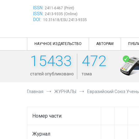
Перейти
ISSN:
к
2411-6467 (Print)
ISSN:
содержимому
2413-9335 (Online)
DOI:
10.31618/ESU.2413-9335
НАУЧНОЕ ИЗДАТЕЛЬСТВО
АВТОРАМ
ПУБЛ
15433
472
статей опубликовано
тома
Главная
ЖУРНАЛЫ
Евразийский Союз Учен
Номер части:
Журнал