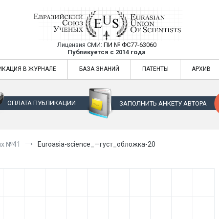
Лицензия СМИ:
ПИ № ФС77-63060
Евразийский Союз Ученых — публикация
Публикуется с 2014 года
жур
Евразийский Союз Ученых — публикация научных статей в ежемес
ИКАЦИЯ В ЖУРНАЛЕ
БАЗА ЗНАНИЙ
ПАТЕНТЫ
АРХИВ
ОПЛАТА ПУБЛИКАЦИИ
ЗАПОЛНИТЬ АНКЕТУ АВТОРА
ых №41
Euroasia-science_—густ_обложка-20