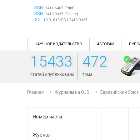
Перейти
ISSN:
к
2411-6467 (Print)
ISSN:
содержимому
2413-9335 (Online)
DOI:
10.31618/ESU.2413-9335
НАУЧНОЕ ИЗДАТЕЛЬСТВО
АВТОРАМ
ПУБЛ
15433
472
статей опубликовано
тома
Главная
Журналы на OJS
Евразийский Союз
Номер части:
Журнал