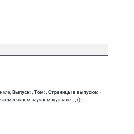
нале,
Выпуск:
,
Том:
,
Страницы в выпуске:
-
емесячном научном журнале. . ; ():-.