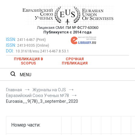
Перейти
к
содержимому
Лицензия СМИ:
ПИ № ФС77-63060
Евразийский Союз Ученых —
Публикуется с 2014 года
публикация научных статей в
ISSN:
Евразийский Союз Ученых — публикация научных статей в
2411-6467 (Print)
ISSN:
2413-9335 (Online)
ежемесячном научном журнале
ежемесячном научном журнале
DOI:
10.31618/esu.2411-6467.8.53.1
ПУБЛИКАЦИЯ В
СРОЧНАЯ
SCOPUS
ПУБЛИКАЦИЯ
MENU
Главная
Журналы на OJS
Евразийский Союз Ученых №78
Euroasia__9(78)_3_september_2020
Номер части: