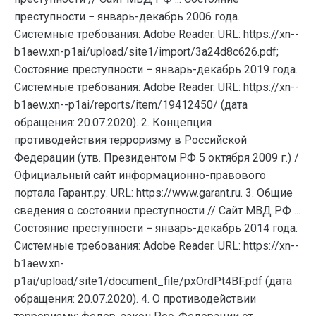
преступности − январь-декабрь 2006 года.
Системные требования: Adobe Reader. URL: https://xn--
b1aew.xn-p1ai/upload/site1/import/3a24d8c626.pdf;
Состояние преступности − январь-декабрь 2019 года.
Системные требования: Adobe Reader. URL: https://xn--
b1aew.xn--p1ai/reports/item/19412450/ (дата
обращения: 20.07.2020). 2. Концепция
противодействия терроризму в Российской
Федерации (утв. Президентом РФ 5 октября 2009 г.) /
Официальный сайт информационно-правового
портала Гарант.ру. URL: https://www.garant.ru. 3. Общие
сведения о состоянии преступности // Сайт МВД РФ ...
Состояние преступности − январь-декабрь 2014 года.
Системные требования: Adobe Reader. URL: https://xn--
b1aew.xn-
p1ai/upload/site1/document_file/pxOrdPt4BF.pdf (дата
обращения: 20.07.2020). 4. О противодействии