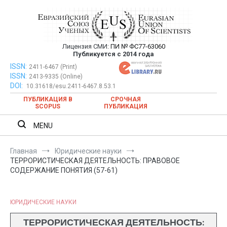
Перейти
к
содержимому
Лицензия СМИ:
ПИ № ФС77-63060
Евразийский Союз Ученых —
Публикуется с 2014 года
публикация научных статей в
ISSN:
Евразийский Союз Ученых — публикация научных статей в
2411-6467 (Print)
ISSN:
2413-9335 (Online)
ежемесячном научном журнале
ежемесячном научном журнале
DOI:
10.31618/esu.2411-6467.8.53.1
ПУБЛИКАЦИЯ В
СРОЧНАЯ
SCOPUS
ПУБЛИКАЦИЯ
MENU
Главная
Юридические науки
ТЕРРОРИСТИЧЕСКАЯ ДЕЯТЕЛЬНОСТЬ: ПРАВОВОЕ
СОДЕРЖАНИЕ ПОНЯТИЯ (57-61)
ЮРИДИЧЕСКИЕ НАУКИ
ТЕРРОРИСТИЧЕСКАЯ ДЕЯТЕЛЬНОСТЬ: