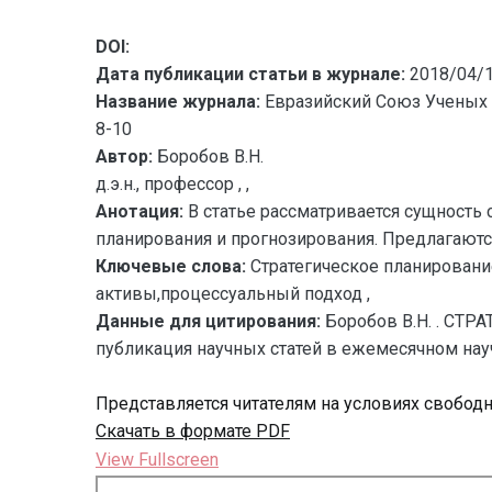
DOI:
Дата публикации статьи в журнале:
2018/04/
Название журнала:
Евразийский Союз Ученых 
8-10
Автор:
Боробов В.Н.
д.э.н., профессор , ,
Анотация:
В статье рассматривается сущность 
планирования и прогнозирования. Предлагаютс
Ключевые слова:
Стратегическое планировани
активы,процессуальный подход ,
Данные для цитирования:
Боробов В.Н. . СТ
публикация научных статей в ежемесячном науч
Представляется читателям на условиях свобод
Скачать в формате PDF
View Fullscreen
Перейти