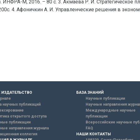
ИНФРА-М, 2016. – 80 с. 3. Акмаева Р. И. Стратегическое 
 200с. 4. Афоничкин А. И. Управленческие решения в эконом
 ИЗДАТЕЛЬСТВО
БАЗА ЗНАНИЙ
рнале
Научные публикации
а научных публикаций
Научные направления журна
ексирование
Международные научные
тика открытого доступа
публикации
ные публикации
Всероссийские научные пуб
ные направления журнала
FAQ
кционная коллегия
НАШИ КОНТАКТЫ