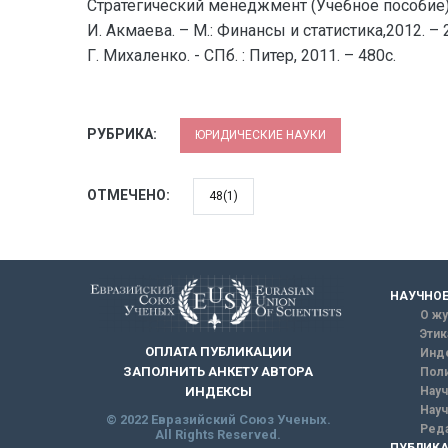
Стратегический менеджмент (Учебное пособие). 
И. Акмаева. – М.: Финансы и статистика,2012. –
Г. Михаленко. - СПб. : Питер, 2011. – 480с.
РУБРИКА:
ЮРИДИЧЕСКИЕ НАУКИ
ОТМЕЧЕНО:
48(1)
НАУЧНОЕ
О жу
Этик
ОПЛАТА ПУБЛИКАЦИИ
Инд
ЗАПОЛНИТЬ АНКЕТУ АВТОРА
Поли
Науч
ИНДЕКСЫ
Науч
© 2022 Евразийский Союз Ученых.
Реда
All Rights Reserved.