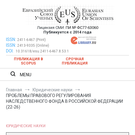
Перейти
к
содержимому
Лицензия СМИ:
ПИ № ФС77-63060
Евразийский Союз Ученых —
Публикуется с 2014 года
публикация научных статей в
ISSN:
Евразийский Союз Ученых — публикация научных статей в
2411-6467 (Print)
ISSN:
2413-9335 (Online)
ежемесячном научном журнале
ежемесячном научном журнале
DOI:
10.31618/esu.2411-6467.8.53.1
ПУБЛИКАЦИЯ В
СРОЧНАЯ
SCOPUS
ПУБЛИКАЦИЯ
MENU
Главная
Юридические науки
ПРОБЛЕМЫ ПРАВОВОГО РЕГУЛИРОВАНИЯ
НАСЛЕДСТВЕННОГО ФОНДА В РОССИЙСКОЙ ФЕДЕРАЦИИ
(22-26)
ЮРИДИЧЕСКИЕ НАУКИ