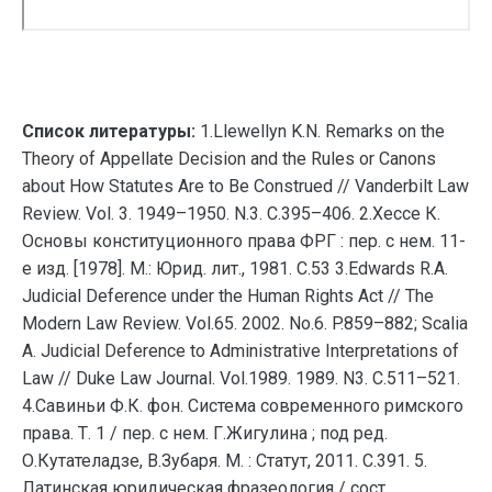
Список литературы:
1.Llewellyn K.N. Remarks on the
Theory of Appellate Decision and the Rules or Canons
about How Statutes Are to Be Construed // Vanderbilt Law
Review. Vol. 3. 1949–1950. N.3. С.395–406. 2.Хессе К.
Основы конституционного права ФРГ : пер. с нем. 11-
е изд. [1978]. М.: Юрид. лит., 1981. С.53 3.Edwards R.A.
Judicial Deference under the Human Rights Act // The
Modern Law Review. Vol.65. 2002. No.6. P.859–882; Scalia
A. Judicial Deference to Administrative Interpretations of
Law // Duke Law Journal. Vol.1989. 1989. N3. С.511–521.
4.Савиньи Ф.К. фон. Система современного римского
права. Т. 1 / пер. с нем. Г.Жигулина ; под ред.
О.Кутателадзе, В.Зубаря. М. : Статут, 2011. С.391. 5.
Латинская юридическая фразеология / сост.