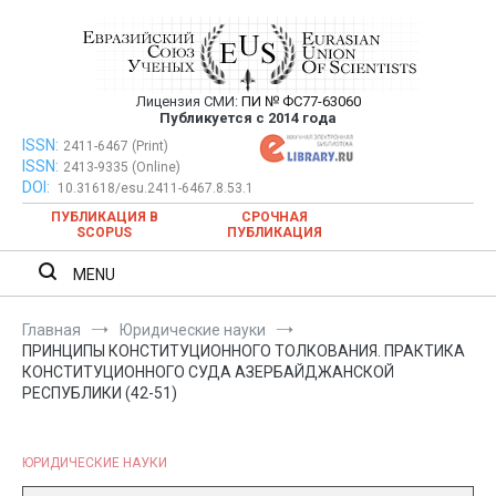
Перейти
к
содержимому
Лицензия СМИ:
ПИ № ФС77-63060
Евразийский Союз Ученых —
Публикуется с 2014 года
публикация научных статей в
ISSN:
Евразийский Союз Ученых — публикация научных статей в
2411-6467 (Print)
ISSN:
2413-9335 (Online)
ежемесячном научном журнале
ежемесячном научном журнале
DOI:
10.31618/esu.2411-6467.8.53.1
ПУБЛИКАЦИЯ В
СРОЧНАЯ
SCOPUS
ПУБЛИКАЦИЯ
MENU
Главная
Юридические науки
ПРИНЦИПЫ КОНСТИТУЦИОННОГО ТОЛКОВАНИЯ. ПРАКТИКА
КОНСТИТУЦИОННОГО СУДА АЗЕРБАЙДЖАНСКОЙ
РЕСПУБЛИКИ (42-51)
ЮРИДИЧЕСКИЕ НАУКИ