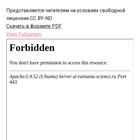
Представляется читателям на условиях свободной
лицензии CC BY-ND
Скачать в формате PDF
View Fullscreen
Перейти
к
содержимому
PDF