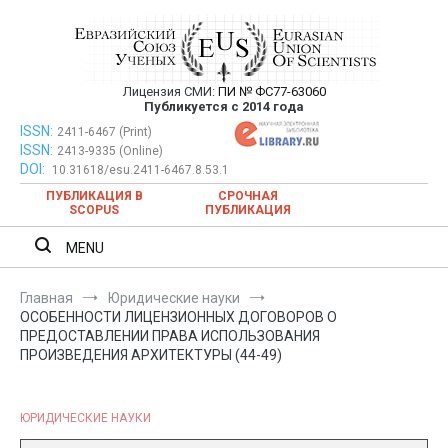
Перейти
к
содержимому
Лицензия СМИ:
ПИ № ФС77-63060
Евразийский Союз Ученых —
Публикуется с 2014 года
публикация научных статей в
ISSN:
Евразийский Союз Ученых — публикация научных статей в
2411-6467 (Print)
ISSN:
2413-9335 (Online)
ежемесячном научном журнале
ежемесячном научном журнале
DOI:
10.31618/esu.2411-6467.8.53.1
ПУБЛИКАЦИЯ В
СРОЧНАЯ
SCOPUS
ПУБЛИКАЦИЯ
MENU
Главная
Юридические науки
ОСОБЕННОСТИ ЛИЦЕНЗИОННЫХ ДОГОВОРОВ О
ПРЕДОСТАВЛЕНИИ ПРАВА ИСПОЛЬЗОВАНИЯ
ПРОИЗВЕДЕНИЯ АРХИТЕКТУРЫ (44-49)
ЮРИДИЧЕСКИЕ НАУКИ