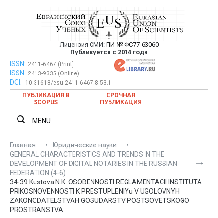
Перейти
к
содержимому
Лицензия СМИ:
ПИ № ФС77-63060
Евразийский Союз Ученых —
Публикуется с 2014 года
публикация научных статей в
ISSN:
Евразийский Союз Ученых — публикация научных статей в
2411-6467 (Print)
ISSN:
2413-9335 (Online)
ежемесячном научном журнале
ежемесячном научном журнале
DOI:
10.31618/esu.2411-6467.8.53.1
ПУБЛИКАЦИЯ В
СРОЧНАЯ
SCOPUS
ПУБЛИКАЦИЯ
MENU
Главная
Юридические науки
GENERAL CHARACTERISTICS AND TRENDS IN THE
DEVELOPMENT OF DIGITAL NOTARIES IN THE RUSSIAN
FEDERATION (4-6)
34-39 Kustova N.K. OSOBENNOSTI REGLAMENTACII INSTITUTA
PRIKOSNOVENNOSTI K PRESTUPLENIYu V UGOLOVNYH
ZAKONODATELSTVAH GOSUDARSTV POSTSOVETSKOGO
PROSTRANSTVA