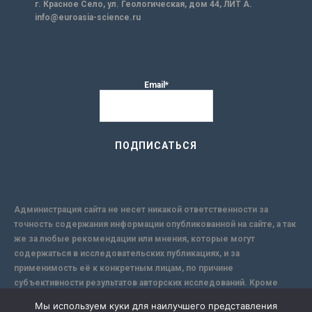
г. Красное Село, ул. Геологическая, дом 44, ЛИТ А.
info@euroasia-science.ru
Email*
Администрация сайта не несет никакой ответственности за
точность содержания информации опубликованной на сайте, а так
же за любые рекомендации или мнения, которые могут
содержаться в исследовательских публикациях, и за
применимость её к конкретным лицам, по причине
субъективности результатов авторских исследований. Кроме
того, поскольку интернет не обеспечивает в полной мере
Мы используем куки для наилучшего представления
надежной защиты информации, Сайт не несет ответственности за