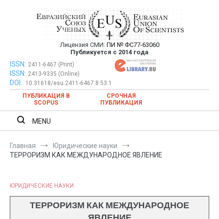
Перейти
к
содержимому
Лицензия СМИ:
ПИ № ФС77-63060
Евразийский Союз Ученых —
Публикуется с 2014 года
публикация научных статей в
ISSN:
Евразийский Союз Ученых — публикация научных статей в
2411-6467 (Print)
ISSN:
2413-9335 (Online)
ежемесячном научном журнале
ежемесячном научном журнале
DOI:
10.31618/esu.2411-6467.8.53.1
ПУБЛИКАЦИЯ В
СРОЧНАЯ
SCOPUS
ПУБЛИКАЦИЯ
MENU
Главная
Юридические науки
ТЕРРОРИЗМ КАК МЕЖДУНАРОДНОЕ ЯВЛЕНИЕ
ЮРИДИЧЕСКИЕ НАУКИ
ТЕРРОРИЗМ КАК МЕЖДУНАРОДНОЕ
ЯВЛЕНИЕ