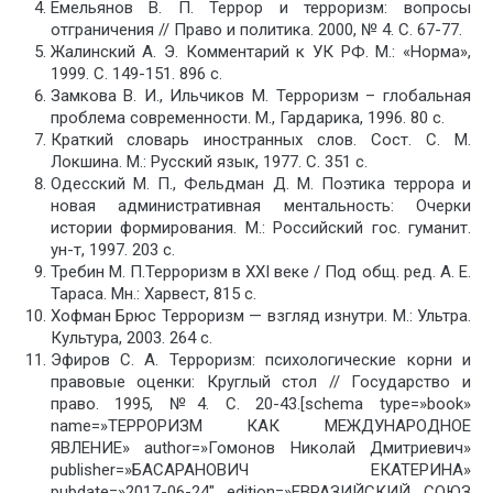
Емельянов В. П. Террор и терроризм: вопросы
отграничения // Право и политика. 2000, № 4. С. 67-77.
Жалинский А. Э. Комментарий к УК РФ. М.: «Норма»,
1999. С. 149-151. 896 с.
Замкова В. И., Ильчиков М. Терроризм – глобальная
проблема современности. М., Гардарика, 1996. 80 с.
Краткий словарь иностранных слов. Сост. С. М.
Локшина. М.: Русский язык, 1977. С. 351 с.
Одесский М. П., Фельдман Д. М. Поэтика террора и
новая административная ментальность: Очерки
истории формирования. М.: Российский гос. гуманит.
ун-т, 1997. 203 с.
Требин М. П.Терроризм в XXI веке / Под общ. ред. А. Е.
Тараса. Мн.: Харвест, 815 с.
Хофман Брюс Терроризм — взгляд изнутри. М.: Ультра.
Культура, 2003. 264 с.
Эфиров С. А. Терроризм: психологические корни и
правовые оценки: Круглый стол // Государство и
право. 1995, №4. С. 20-43.[schema type=»book»
name=»ТЕРРОРИЗМ КАК МЕЖДУНАРОДНОЕ
ЯВЛЕНИЕ» author=»Гомонов Николай Дмитриевич»
publisher=»БАСАРАНОВИЧ ЕКАТЕРИНА»
pubdate=»2017-06-24″ edition=»ЕВРАЗИЙСКИЙ СОЮЗ