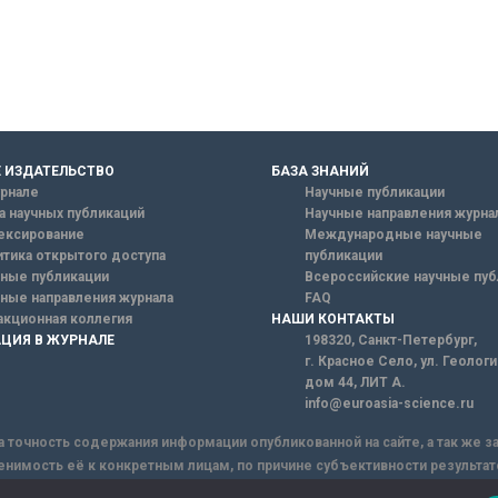
 ИЗДАТЕЛЬСТВО
БАЗА ЗНАНИЙ
рнале
Научные публикации
а научных публикаций
Научные направления журна
ексирование
Международные научные
тика открытого доступа
публикации
ные публикации
Всероссийские научные пуб
ные направления журнала
FAQ
кционная коллегия
НАШИ КОНТАКТЫ
ЦИЯ В ЖУРНАЛЕ
198320, Санкт-Петербург,
г. Красное Село, ул. Геолог
дом 44, ЛИТ А.
info@euroasia-science.ru
а точность содержания информации опубликованной на сайте, а так же 
енимость её к конкретным лицам, по причине субъективности результат
ы информации, Сайт не несет ответственности за информацию, присыла