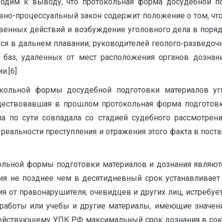
дим к выводу, что протокольная форма досудебной по
вно-процессуальный закон содержит положение о том, что
венных действий и возбуждение уголовного дела в поряд
ся в дальнем плавании; руководителей геолого-разведоч
 баз, удаленных от мест расположения органов дознани
и.[6]
окольной формы досудебной подготовки материалов у
существовавшая в прошлом протокольная форма подготовк
а по сути совпадала со стадией судебного рассмотрения
еальности преступления и отражения этого факта в постан
льной формы подготовки материалов и дознания являютс
ия не позднее чем в десятидневный срок устанавливает 
я от правонарушителя, очевидцев и других лиц, истребует
 работы или учебы и другие материалы, имеющие значени
ействующему УПК РФ максимальный срок дознания в сокр