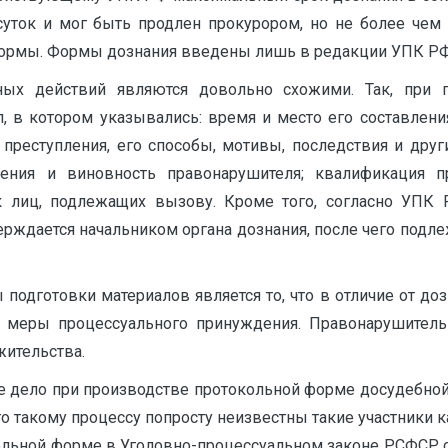
уток и мог быть продлен прокурором, но не более чем н
формы. Формы дознания введены лишь в редакции УПК РФ о
ых действий являются довольно схожими. Так, при 
, в котором указывались: время и место его составления
преступления, его способы, мотивы, последствия и друг
ения и виновность правонарушителя; квалификация п
к лиц, подлежащих вызову. Кроме того, согласно УПК 
рждается начальником органа дознания, после чего подле
одготовки материалов является то, что в отличие от доз
 меры процессуального принуждения. Правонарушитель
жительства.
вное дело при производстве протокольной форме досудебн
то такому процессу попросту неизвестны такие участники
кольной форме в Уголовно-процессуальном законе РСФСР 