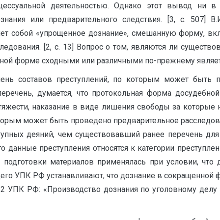
цессуальной деятельностью. Однако этот вывод ни в 
знания или предварительного следствия. [3, с. 507] В.
яет собой «упрощенное дознание», смешанную форму, 
следования. [2, c. 13] Вопрос о том, являются ли сущест
нной форме сходными или различными по-прежнему являет
ень составов преступлений, по которым может быть п
перечень, думается, что протокольная форма досудебной
 тяжести, наказание в виде лишения свободы за которые
торым может быть проведено предварительное расследовани
упных деяний, чем существовавший ранее перечень дл
что данные преступления относятся к категории преступле
й подготовки материалов применялась при условии, что 
го УПК РФ устанавливают, что дознание в сокращенной 
3.2 УПК РФ: «Производство дознания по уголовному делу