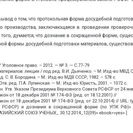
вывод о том, что протокольная форма досудебной подгот
го производства, заключающаяся в проведении провероч
 того, думается, что дознание в сокращенной форме, су
ной формы досудебной подготовки материалов, существо
 Уголовное право. – 2012. — № 3. — С.77-79
ериалов: лекция / под ред. В.И. Дьяченко. – М: Изд-во МВД СС
. С. В. Бородина. – М.: Изд-во МДВ СССР, 1982. – 578 с.
в. ред. П.А. Лупинская. — М.: Изд-во Юристъ, 2001. – 1072 с.
 Утв. Указом Президиума Верховного Совета РСФСР от 24 января 
н от 18 декабря 2001 № 174-ФЗ (ред. от 18.12.2001) //
кон от 18 декабря 2001 № 174-ФЗ (ред. от 22.10.2014) // URL
 РСФСР) и дознания в сокращенной форме (по УПК РФ)» au
РАЗИЙСКИЙ СОЮЗ УЧЕНЫХ_ 30.12.2014_12(09)» ebook=»yes» ]