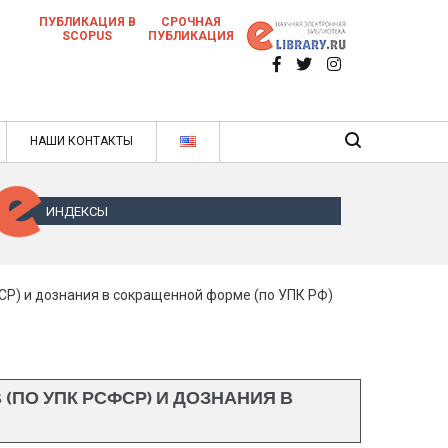
ПУБЛИКАЦИЯ В
СРОЧНАЯ
SCOPUS
ПУБЛИКАЦИЯ
 научных статей в ежемесячном научном
нале
ячном научном журнале
НАШИ КОНТАКТЫ
ИНДЕКСЫ
Р) и дознания в сокращенной форме (по УПК РФ)
ПО УПК РСФСР) И ДОЗНАНИЯ В