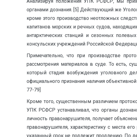
Анализируя положения УПК РСФСР, мы прихо
органами дознания. [5] Действующий же Уголо
кроме этого производство неотложных следст
капитанов морских и речных судов, находящих
антарктических станций и сезонных полевых
консульских учреждений Российской Федераци
Примечательно, что при производстве прот
рассмотрения материалов в суде. То есть, 
который стадия возбуждения уголовного дел
официального признания наличия объективной р
77-79]
Кроме того, существенным различием протоко
УПК РСФСР устанавливал, что органы дознан
личность правонарушителя, получает объяснени
правонарушителя, характеристику с места его
указанный срок не подлежит продлению. По д