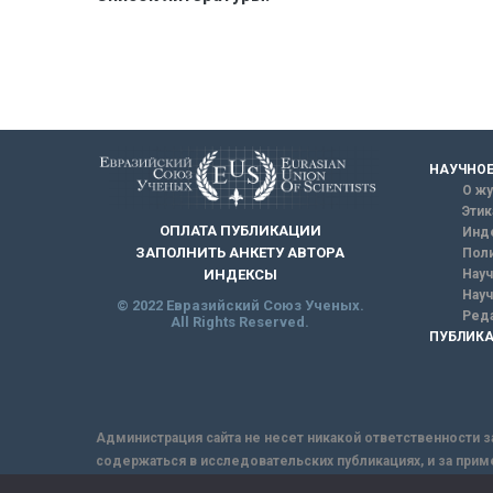
НАУЧНОЕ
О жу
Этик
ОПЛАТА ПУБЛИКАЦИИ
Инд
ЗАПОЛНИТЬ АНКЕТУ АВТОРА
Поли
Науч
ИНДЕКСЫ
Науч
© 2022 Евразийский Союз Ученых.
Реда
All Rights Reserved.
ПУБЛИКА
Администрация сайта не несет никакой ответственности з
содержаться в исследовательских публикациях, и за прим
интернет не обеспечивает в полной мере надежной защит