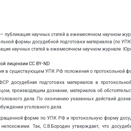
— публикация научных статей в ежемесячном научном жур
ольной формы досудебной подготовки материалов (по УПК
ция научных статей в ежемесячном научном журнале. Юридич
ной лицензии CC BY-ND
я в существующем УПК РФ положения о протокольной фо
ФСР досудебная подготовка материалов в протокольной
ицом, производящим дознание, материалов об обстоятельс
головного дела. По окончанию указанных действий дозна
збуждении уголовного дела.
кращенной форме по УПК РФ и протокольную форму досу
 непохожими. Так, С.В.Бородин утверждает, что досудеб