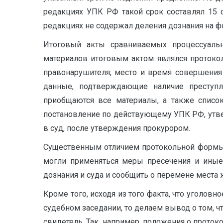
редакциях УПК РФ такой срок составлял 15 с
редакциях не содержал деления дознания на 
Итоговый акты сравниваемых процессуальн
материалов итоговым актом являлся протокол
правонарушителя; место и время совершения 
данные, подтверждающие наличие преступл
приобщаются все материалы, а также списо
постановление по действующему УПК РФ, утве
в суд, после утверждения прокурором.
Существенным отличием протокольной формы п
могли применяться меры пресечения и иные
дознания и суда и сообщить о перемене места 
Кроме того, исходя из того факта, что уголо
судебном заседании, то делаем вывод о том, ч
свидетель. Так, например, положения о прото