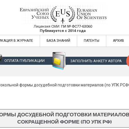
Лицензия СМИ:
ПИ № ФС77-63060
Евразийский Союз Ученых — публикация
Публикуется с 2014 года
жур
Евразийский Союз Ученых — публикация научных статей в ежемес
ИКАЦИЯ В ЖУРНАЛЕ
БАЗА ЗНАНИЙ
ПАТЕНТЫ
АРХИВ
ОПЛАТА ПУБЛИКАЦИИ
ЗАПОЛНИТЬ АНКЕТУ АВТОРА
окольной формы досудебной подготовки материалов (по УПК РСФС
РМЫ ДОСУДЕБНОЙ ПОДГОТОВКИ МАТЕРИАЛОВ (
СОКРАЩЕННОЙ ФОРМЕ (ПО УПК РФ)