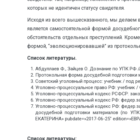
которых не идентичен статусу свидетеля.
Исходя из всего вышесказанного, мы делаем 
является самостоятельной формой досудебно
обстоятельств отдельных преступлений. Кроме
формой, “эволюционировавшей” из протоколь
Список литературы.
Абдуллаев Ф., Зайцев О. Дознание по УПК РФ //
Протокольная форма досудебной подготовки мат
Советский уголовный процесс: учебник / под ред
Уголовно-процессуальное право РФ: учебник / От
Уголовно-процессуальный кодекс РСФСР: закон.
Уголовно-процессуальный кодекс РФ: федер.зако
Уголовно-процессуальный кодекс РФ: федер.за
досудебной подготовки материалов (по УПК
ЕКАТЕРИНА» pubdate=»2017-06-25″ edition=»ЕВ
Список литературы: