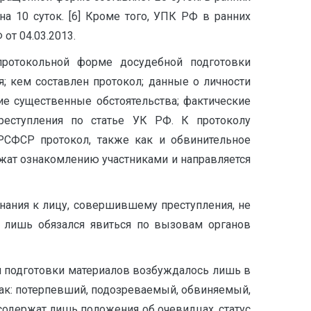
а 10 суток. [6] Кроме того, УПК РФ в ранних
т 04.03.2013.
протокольной форме досудебной подготовки
; кем составлен протокол; данные о личности
ие существенные обстоятельства; фактические
реступления по статье УК РФ. К протоколу
РСФСР протокол, также как и обвинительное
жат ознакомлению участниками и направляется
нания к лицу, совершившему преступления, не
 лишь обязался явиться по вызовам органов
ой подготовки материалов возбуждалось лишь в
 как: потерпевший, подозреваемый, обвиняемый,
содержат лишь положения об очевидцах, статус