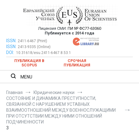
Перейти
к
содержимому
Лицензия СМИ:
ПИ № ФС77-63060
Евразийский Союз Ученых —
Публикуется с 2014 года
публикация научных статей в
ISSN:
Евразийский Союз Ученых — публикация научных статей в
2411-6467 (Print)
ISSN:
2413-9335 (Online)
ежемесячном научном журнале
ежемесячном научном журнале
DOI:
10.31618/esu.2411-6467.8.53.1
ПУБЛИКАЦИЯ В
СРОЧНАЯ
SCOPUS
ПУБЛИКАЦИЯ
MENU
Главная
Юридические науки
СОСТОЯНИЕ И ДИНАМИКА ПРЕСТУПНОСТИ,
СВЯЗАННОЙ С НАРУШЕНИЕМ УСТАВНЫХ
ВЗАИМООТНОШЕНИЙ МЕЖДУ ВОЕННОСЛУЖАЩИМИ
ПРИ ОТСУТСТВИИ МЕЖДУ НИМИ ОТНОШЕНИЙ
ПОДЧИНЕННОСТИ
3