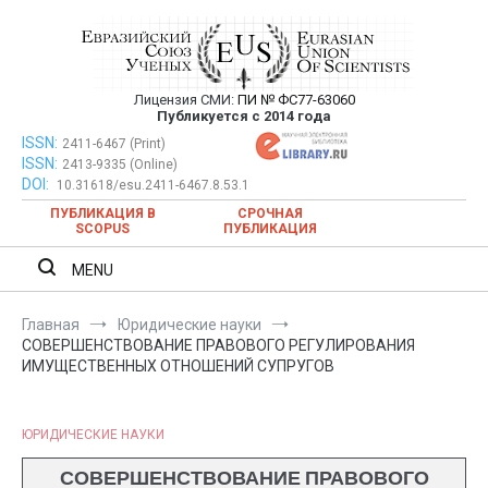
Перейти
к
содержимому
Лицензия СМИ:
ПИ № ФС77-63060
Евразийский Союз Ученых —
Публикуется с 2014 года
публикация научных статей в
ISSN:
Евразийский Союз Ученых — публикация научных статей в
2411-6467 (Print)
ISSN:
2413-9335 (Online)
ежемесячном научном журнале
ежемесячном научном журнале
DOI:
10.31618/esu.2411-6467.8.53.1
ПУБЛИКАЦИЯ В
СРОЧНАЯ
SCOPUS
ПУБЛИКАЦИЯ
MENU
Главная
Юридические науки
СОВЕРШЕНСТВОВАНИЕ ПРАВОВОГО РЕГУЛИРОВАНИЯ
ИМУЩЕСТВЕННЫХ ОТНОШЕНИЙ СУПРУГОВ
ЮРИДИЧЕСКИЕ НАУКИ
СОВЕРШЕНСТВОВАНИЕ ПРАВОВОГО