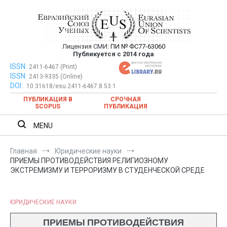
Перейти
к
содержимому
Лицензия СМИ:
ПИ № ФС77-63060
Евразийский Союз Ученых —
Публикуется с 2014 года
публикация научных статей в
ISSN:
Евразийский Союз Ученых — публикация научных статей в
2411-6467 (Print)
ISSN:
2413-9335 (Online)
ежемесячном научном журнале
ежемесячном научном журнале
DOI:
10.31618/esu.2411-6467.8.53.1
ПУБЛИКАЦИЯ В
СРОЧНАЯ
SCOPUS
ПУБЛИКАЦИЯ
MENU
Главная
Юридические науки
ПРИЕМЫ ПРОТИВОДЕЙСТВИЯ РЕЛИГИОЗНОМУ
ЭКСТРЕМИЗМУ И ТЕРРОРИЗМУ В СТУДЕНЧЕСКОЙ СРЕДЕ
ЮРИДИЧЕСКИЕ НАУКИ
ПРИЕМЫ ПРОТИВОДЕЙСТВИЯ