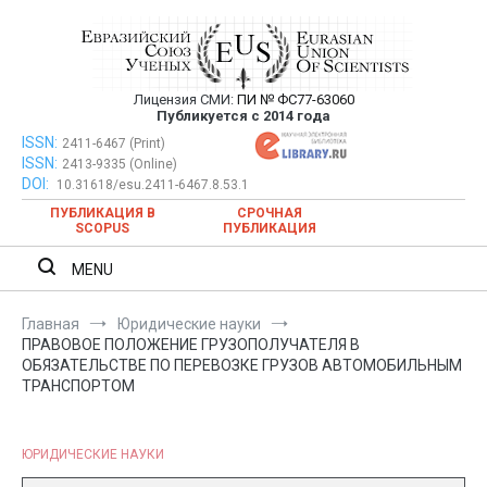
Перейти
к
содержимому
Лицензия СМИ:
ПИ № ФС77-63060
Евразийский Союз Ученых —
Публикуется с 2014 года
публикация научных статей в
ISSN:
Евразийский Союз Ученых — публикация научных статей в
2411-6467 (Print)
ISSN:
2413-9335 (Online)
ежемесячном научном журнале
ежемесячном научном журнале
DOI:
10.31618/esu.2411-6467.8.53.1
ПУБЛИКАЦИЯ В
СРОЧНАЯ
SCOPUS
ПУБЛИКАЦИЯ
MENU
Главная
Юридические науки
ПРАВОВОЕ ПОЛОЖЕНИЕ ГРУЗОПОЛУЧАТЕЛЯ В
ОБЯЗАТЕЛЬСТВЕ ПО ПЕРЕВОЗКЕ ГРУЗОВ АВТОМОБИЛЬНЫМ
ТРАНСПОРТОМ
ЮРИДИЧЕСКИЕ НАУКИ