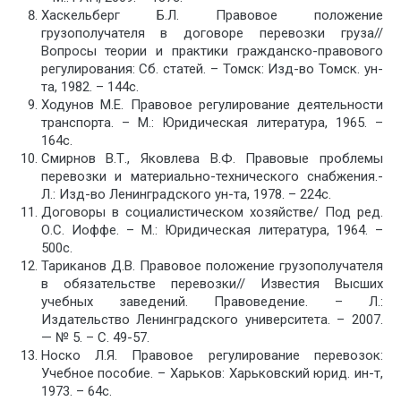
Хаскельберг Б.Л. Правовое положение
грузополучателя в договоре перевозки груза//
Вопросы теории и практики гражданско-правового
регулирования: Сб. статей. – Томск: Изд-во Томск. ун-
та, 1982. – 144с.
Ходунов М.Е. Правовое регулирование деятельности
транспорта. – М.: Юридическая литература, 1965. –
164с.
Смирнов В.Т., Яковлева В.Ф. Правовые проблемы
перевозки и материально-технического снабжения.-
Л.: Изд-во Ленинградского ун-та, 1978. – 224с.
Договоры в социалистическом хозяйстве/ Под ред.
О.С. Иоффе. – М.: Юридическая литература, 1964. –
500с.
Тариканов Д.В. Правовое положение грузополучателя
в обязательстве перевозки// Известия Высших
учебных заведений. Правоведение. – Л.:
Издательство Ленинградского университета. – 2007.
— № 5. – С. 49-57.
Носко Л.Я. Правовое регулирование перевозок:
Учебное пособие. – Харьков: Харьковский юрид. ин-т,
1973. – 64с.