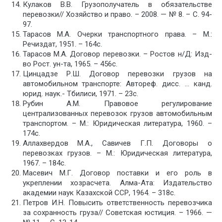
Кулаков В.В. Грузополучатель в обязательстве
перевозки// Хозяйство и право. – 2008. — № 8. – С. 94-
97.
Тарасов М.А. Очерки транспортного права. – М.:
Речиздат, 1951. – 164с.
Тарасов М.А. Договор перевозки. – Ростов н/Д: Изд-
во Рост. ун-та, 1965. – 456с.
Цинцадзе Р.Ш. Договор перевозки грузов на
автомобильном транспорте: Автореф. дисс. … канд.
юрид. наук.- Тбилиси, 1971. – 23с.
Рубин А.М. Правовое регулирование
централизованных перевозок грузов автомобильным
транспортом. – М.: Юридическая литература, 1960. –
174с.
Аллахвердов М.А., Савичев Г.П. Договоры о
перевозках грузов. – М.: Юридическая литература,
1967. – 184с.
Масевич М.Г. Договор поставки и его роль в
укреплении хозрасчета. Алма-Ата: Издательство
академии наук Казахской ССР, 1964. – 318с.
Петров И.Н. Повысить ответственность перевозчика
за сохранность груза// Советская юстиция. – 1966. —