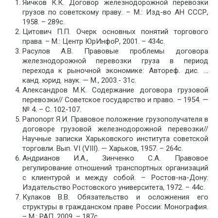
Яичков К.К. Договор железнодорожной перевозки
грузов по советскому праву. – М.: Изд-во АН СССР,
1958. – 289с.
Цитович П.П. Очерк основных понятий торгового
права. – М.: Центр ЮрИнфоР, 2001. – 434с.
Расулов А.В. Правовые проблемы договора
железнодорожной перевозки груза в период
перехода к рыночной экономике: Автореф. дис. …
канд. юрид. наук. — М., 2003.- 31с.
Александров М.К. Содержание договора грузовой
перевозки// Советское государство и право. – 1954. —
№ 4. – С. 102-107.
Рапопорт Я.И. Правовое положение грузополучателя в
договоре грузовой железнодорожной перевозки//
Научные записки Харьковского института советской
торговли. Вып. VI (VIII). — Харьков, 1957. – 264с.
Андрианов И.А., Зинченко С.А. Правовое
регулирование отношений транспортных организаций
с клиентурой и между собой. – Ростов-на-Дону:
Издательство Ростовского университета, 1972. – 44с.
Кулаков В.В. Обязательство и осложнения его
структуры в гражданском праве России: Монография.
– М.: РАП, 2009. – 187с.