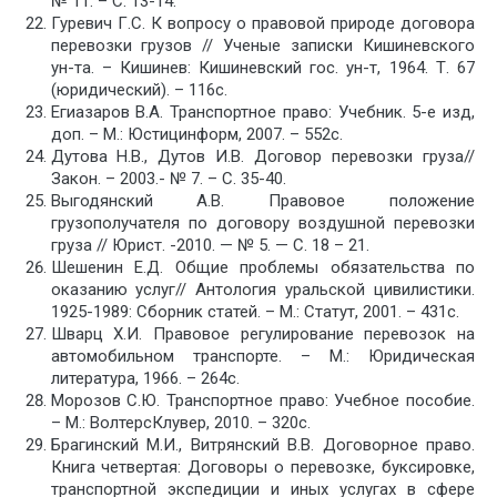
№ 11. – С. 13-14.
Гуревич Г.С. К вопросу о правовой природе договора
перевозки грузов // Ученые записки Кишиневского
ун-та. – Кишинев: Кишиневский гос. ун-т, 1964. Т. 67
(юридический). – 116с.
Егиазаров В.А. Транспортное право: Учебник. 5-е изд,
доп. – М.: Юстицинформ, 2007. – 552с.
Дутова Н.В., Дутов И.В. Договор перевозки груза//
Закон. – 2003.- № 7. – С. 35-40.
Выгодянский А.В. Правовое положение
грузополучателя по договору воздушной перевозки
груза // Юрист. -2010. — № 5. — С. 18 – 21.
Шешенин Е.Д. Общие проблемы обязательства по
оказанию услуг// Антология уральской цивилистики.
1925-1989: Сборник статей. – М.: Статут, 2001. – 431с.
Шварц Х.И. Правовое регулирование перевозок на
автомобильном транспорте. – М.: Юридическая
литература, 1966. – 264с.
Морозов С.Ю. Транспортное право: Учебное пособие.
– М.: ВолтерсКлувер, 2010. – 320с.
Брагинский М.И., Витрянский В.В. Договорное право.
Книга четвертая: Договоры о перевозке, буксировке,
транспортной экспедиции и иных услугах в сфере