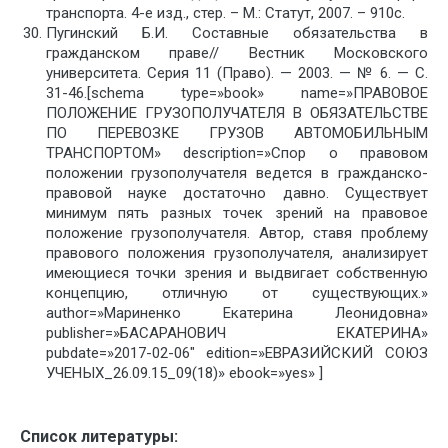
транспорта. 4-е изд., стер. – М.: Статут, 2007. – 910с.
Пугинский Б.И. Составные обязательства в
гражданском праве// Вестник Московского
университета. Серия 11 (Право). — 2003. — № 6. — С.
31-46.[schema type=»book» name=»ПРАВОВОЕ
ПОЛОЖЕНИЕ ГРУЗОПОЛУЧАТЕЛЯ В ОБЯЗАТЕЛЬСТВЕ
ПО ПЕРЕВОЗКЕ ГРУЗОВ АВТОМОБИЛЬНЫМ
ТРАНСПОРТОМ» description=»Спор о правовом
положении грузополучателя ведется в гражданско-
правовой науке достаточно давно. Существует
минимум пять разных точек зрений на правовое
положение грузополучателя. Автор, ставя проблему
правового положения грузополучателя, анализирует
имеющиеся точки зрения и выдвигает собственную
концепцию, отличную от существующих.»
author=»Мариненко Екатерина Леонидовна»
publisher=»БАСАРАНОВИЧ ЕКАТЕРИНА»
pubdate=»2017-02-06″ edition=»ЕВРАЗИЙСКИЙ СОЮЗ
УЧЕНЫХ_26.09.15_09(18)» ebook=»yes» ]
Список литературы: