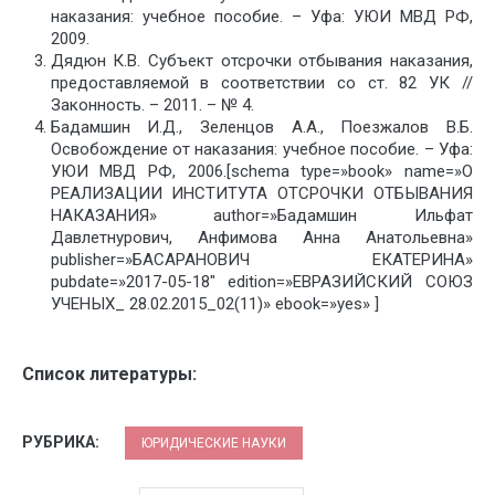
наказания: учебное пособие. – Уфа: УЮИ МВД РФ,
2009.
Дядюн К.В. Субъект отсрочки отбывания наказания,
предоставляемой в соответствии со ст. 82 УК //
Законность. – 2011. – № 4.
Бадамшин И.Д., Зеленцов А.А., Поезжалов В.Б.
Освобождение от наказания: учебное пособие. – Уфа:
УЮИ МВД РФ, 2006.[schema type=»book» name=»О
РЕАЛИЗАЦИИ ИНСТИТУТА ОТСРОЧКИ ОТБЫВАНИЯ
НАКАЗАНИЯ» author=»Бадамшин Ильфат
Давлетнурович, Анфимова Анна Анатольевна»
publisher=»БАСАРАНОВИЧ ЕКАТЕРИНА»
pubdate=»2017-05-18″ edition=»ЕВРАЗИЙСКИЙ СОЮЗ
УЧЕНЫХ_ 28.02.2015_02(11)» ebook=»yes» ]
Список литературы:
РУБРИКА:
ЮРИДИЧЕСКИЕ НАУКИ