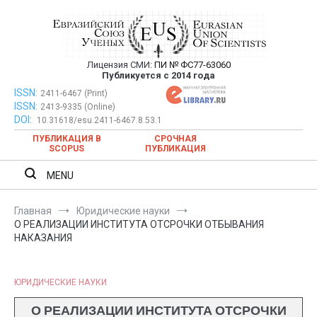
Перейти
к
содержимому
Лицензия СМИ:
ПИ № ФС77-63060
Евразийский Союз Ученых —
Публикуется с 2014 года
публикация научных статей в
ISSN:
Евразийский Союз Ученых — публикация научных статей в
2411-6467 (Print)
ISSN:
2413-9335 (Online)
ежемесячном научном журнале
ежемесячном научном журнале
DOI:
10.31618/esu.2411-6467.8.53.1
ПУБЛИКАЦИЯ В
СРОЧНАЯ
SCOPUS
ПУБЛИКАЦИЯ
MENU
Главная
Юридические науки
О РЕАЛИЗАЦИИ ИНСТИТУТА ОТСРОЧКИ ОТБЫВАНИЯ
НАКАЗАНИЯ
ЮРИДИЧЕСКИЕ НАУКИ
О РЕАЛИЗАЦИИ ИНСТИТУТА ОТСРОЧКИ