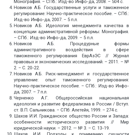
Монография. – СПб.: Изд-во Инфо-да, 2008. – 504 с.
Новиков А.Б. Государственные услуги и таможенное
регулирование: Научно-практическое пособие. – СПб.:
Изд-во Инфо-да, 2007. – 5 п.л.
Новиков А.Б. Идеология менеджмента качества в
концепции административной реформы: Монография.
– СПб.: Изд-во Инфо-да, 2009. – 5 п.л.
Новиков А.Б. Процедурные формы
административного воздействия в сфере
таможенного регулирования ЕврАзЭС // Журнал
правовых и экономических исследований. – 2011. – №
2. – С. 20-22.
Новиков А.Б. Риск-менеджмент и государственное
управление: опыт таможенного регулирования:
Научно-практическое пособие. – СПб.: Изд-во Инфо-
да, 2007. – 7 п.л.
Черненко А.Г. Общероссийская национальная
идеология и развитие федерализма в России / Вступ.
ст. В.П. Сальникова. – СПб: Алетейя, 1999. – 274 с.
Шахов И.И. Гражданское общество России и Запада:
особенности исторического развития // Мир
юридической науки. – 2012. — № 3. – С. 13-19.
Шахов И.И. Подходы к пониманию сущности