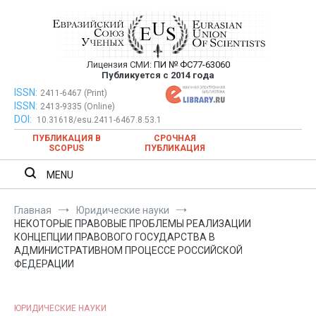
Перейти
к
содержимому
Лицензия СМИ:
ПИ № ФС77-63060
Евразийский Союз Ученых —
Публикуется с 2014 года
публикация научных статей в
ISSN:
Евразийский Союз Ученых — публикация научных статей в
2411-6467 (Print)
ISSN:
2413-9335 (Online)
ежемесячном научном журнале
ежемесячном научном журнале
DOI:
10.31618/esu.2411-6467.8.53.1
ПУБЛИКАЦИЯ В
СРОЧНАЯ
SCOPUS
ПУБЛИКАЦИЯ
MENU
Главная
Юридические науки
НЕКОТОРЫЕ ПРАВОВЫЕ ПРОБЛЕМЫ РЕАЛИЗАЦИИ
КОНЦЕПЦИИ ПРАВОВОГО ГОСУДАРСТВА В
АДМИНИСТРАТИВНОМ ПРОЦЕССЕ РОССИЙСКОЙ
ФЕДЕРАЦИИ
ЮРИДИЧЕСКИЕ НАУКИ