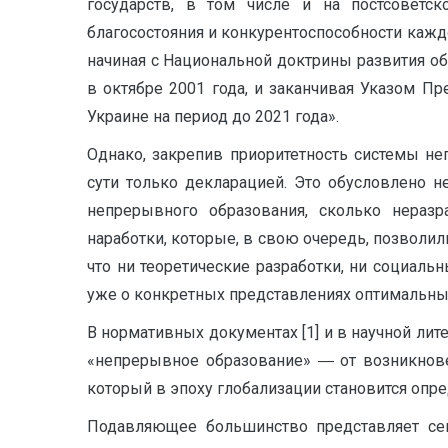
государств, в том числе и на постсоветск
благосостояния и конкурентоспособности каждо
начиная с Национальной доктрины развития об
в октябре 2001 года, и заканчивая Указом П
Украине на период до 2021 года».
Однако, закрепив приоритетность системы не
сути только декларацией. Это обусловлено н
непрерывного образования, сколько нераз
наработки, которые, в свою очередь, позволи
что ни теоретические разработки, ни социаль
уже о конкретных представлениях оптимальных
В нормативных документах [1] и в научной лит
«непрерывное образование» ― от возникнове
который в эпоху глобализации становится опр
Подавляющее большинство представляет сег