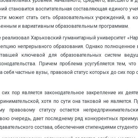
зовательных уровней: начального, среднего, высшего и 
ий становится воспитательная составляющая единого уче
ости может стать сеть образовательных учреждений, в к
венным и вариативным образовательным программам.
 реализовал Харьковский гуманитарный университет «На
цепцию непрерывного образования. Однако полноценное во
ставшей ключевой для образовательных систе­м ведущ
онодательства. Причем проблема усугубляется тем, чт
 себя частные вузы, правовой статус которых до сих пор
 сих пор является законодательное закрепление их деят
ринимательской, хотя по сути она таковой не является. 
му правовому статусу остается непредпринимательск
свою очередь, дает последнему ряд конкурентных преимущ
вательского состава, обеспечения стипендиями студентов и