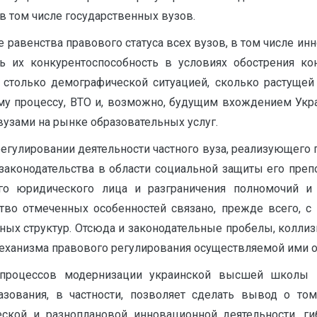
в том числе государственных вузов.
е равенства правового статуса всех вузов, в том числе и
ь их конкурентоспособность в условиях обострения ко
столько демографической ситуацией, сколько растуще
му процессу, ВТО и, возможно, будущим вхождением Укр
вузами на рынке образовательных услуг.
регулировании деятельности частного вуза, реализующего 
аконодательства в области социальной защиты его препо
о юридического лица и разграничения полномочий и 
ство отмеченных особенностей связано, прежде всего, с
ых структур. Отсюда и законодательные пробелы, коллизи
еханизма правового регулирования осуществляемой ими о
 процессов модернизации украинской высшей школы 
ования, в частности, позволяет сделать вывод о том
ческой и разноплановой инновационной деятельности, 