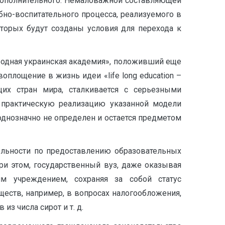
дополнительного. Немаловажной составляющей
бно-воспитательного процесса, реализуемого в
оторых будут созданы условия для перехода к
родная украинская академия», положивший еще
площение в жизнь идеи «life long education –
их стран мира, сталкивается с серьезными
о практическую реализацию указанной модели
 однозначно не определен и остается предметом
ельности по предоставлению образовательных
При этом, государственный вуз, даже оказывая
им учреждением, сохраняя за собой статус
еств, например, в вопросах налогообложения,
з числа сирот и т. д.