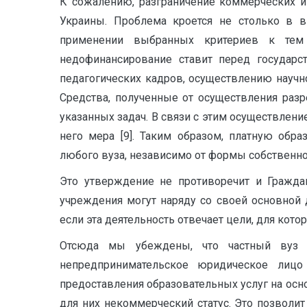
К сожалению, разграничение коммерческих и
Украины. Проблема кроется не столько в в
применении выбранных критериев к тем
недофинансирование ставит перед государс
педагогических кадров, осуществлению научн
Средства, полученные от осуществления раз
указанных задач. В связи с этим осуществлен
него мера [9]. Таким об­разом, платную обр
любого вуза, независимо от формы собственно
Это утверждение не противоречит и Граждан
учреждения могут наряду со своей основной 
если эта деятельность отвечает цели, для кот
Отсюда мы убеждены, что частный вуз ―
непредпринимательское юридическое лицо
предоставления образовательных услуг на осн
для них некоммерческий статус. Это позволи