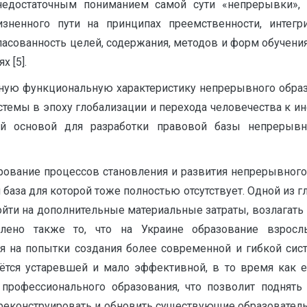
недостаточным пониманием самой сути «непрерывки», 
ненного пути на принципах преемственности, интегрир
асованность целей, содержания, методов и форм обучения 
 [5].
очную функциональную характеристику непрерывного образ
темы в эпоху глобализации и перехода человечества к ин
ой основой для разработки правовой базы непрерывн
рование процессов становления и развития непрерывного
база для которой тоже полностью отсутствует. Одной из г
йти на дополнительные материальные затраты, возлагать 
влено также то, что на Украине образование взрос
тря на попытки создания более современной и гибкой с
аётся устаревшей и мало эффективной, в то время как е
 профессионального образования, что позволит поднят
о реконструировать и обновить существующие образователь