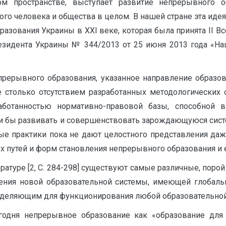
ом пространстве, выступает развитие непрерывного 
го человека и общества в целом. В нашей стране эта иде
разования Украины в XXI веке, которая была принята II 
резидента Украины № 344/2013 от 25 июня 2013 года «Нац
прерывного образования, указанное направление образова
е столько отсутствием разработанных методологических
работанностью нормативно-правовой базы, способной 
ли бы развивать и совершенствовать зарождающуюся сист
ные практики пока не дают целостного представления даж
 путей и форм становления непрерывного образования и е
ературе [2, С. 284-298] существуют самые различные, по
ния новой образовательной системы, имеющей глобальны
еделяющим для функционирования любой образовательной си
одня непрерывное образование как «образование для в