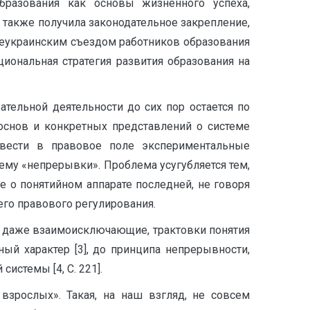
образования как основы жизненного успеха,
я также получила законодательное закрепление,
Всеукраинским съездом работников образования
иональная стратегия развития образования на
тельной деятельности до сих пор остается по
 основ и конкретных представлений о системе
ввести в правовое поле экспериментальные
ему «непрерывки». Проблема усугубляется тем,
е о понятийном аппарате последней, не говоря
го правового регулирования.
рой даже взаимоисключающие, трактовки понятия
й характер [3], до принципа непрерывности,
стемы [4, С. 221].
зрослых». Такая, на наш взгляд, не совсем