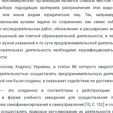
 некоммерческих организаций является слабым местом 
ыборе подходящих критериев разграничения этих видо
 или иным видам юридических лиц. Так, например
твенными вузами задачи по сохранению как самих се
о-исследовательских работ, обновлению и расширению ма
решенной им платной образовательной деятельности, в 
ие вузом указанной и по сути предпринимательской деятел
азовательную дея­тельность необходимо квалифицироват
сти.
скому Кодексу Украины, в статье 86 которого закреп
деятельностью осуществлять предпринимательскую деяте
орой они были созданы, и оказывает содействие ее достиже
 это созданное в соответствии с действующим з
 в форме учебного заведения для осуществления п
ове самофинансирования и самоуправления [10, С. 152] и 
т осуществлять правовое регулирование их деятельност