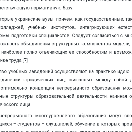
тветствующую нормативную базу.
орые украинские вузы, причем, как государственные, так
олледжей, учебных институтов, интегрирующих естест
емы подготовки специалистов. Следует согласиться с мн
можность объединения структурных компонентов модели
 наиболее полно отвечающих ее способностям и возмож
е труда [7].
тво учебных заведений осуществляют на практике идею 
ъединений юридических лиц, связанных между собой
 оптимально концепция непрерывного образования мож
ные структуры образовательной деятельности, начиная 
ческого лица.
епрерывного многоуровневого образования могут спо
щихся – студентов – слушателей, обучение в которых про