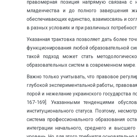
правомерная позиция напрямую связана с 
младенчества и до полного завершения жиз
обеспечивающих единство, взаимосвязь и согл
в разных условиях и при различных потребностях
Указанная трактовка позволяет дать более т
функционирования любой образовательной сис
такой подход может стать методологическ
образовательных систем в современном мире.
Важно только учитывать, что правовое регули
глубокой экспериментальной работы, правовая 
порой и нежелание украинского государства по
167-169]. Указанными тенденциями обусло
институционального статуса. Поэтому, несмо
система профессионального образования ост
интеграции начального, среднего и высшего
уровень. Но для этого требуется основательн