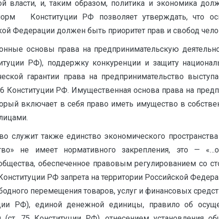
й власти, и, таким образом, политика и экономика до
норм Конституции РФ позволяет утверждать, что ос
ой Федерации должен быть приоритет прав и свобод челов
ионные основы права на предпринимательскую деятельн
онституции РФ), поддержку конкуренции и защиту национа
ческой гарантии права на предпринимательство выступ
, 36 Конституции РФ. Имущественная основа права на пре
торый включает в себя право иметь имущество в собствен
 лицами.
о служит также единство экономического пространства на
тво» не имеет нормативного закрепления, это — «…об
 общества, обеспеченное правовым регулированием со сто
Конституции РФ запрета на территории Российской Федер
бодного перемещения товаров, услуг и финансовых средст
ции РФ), единой денежной единицы, правило об осущ
(ст. 75 Конституции РФ), отнесением установления о