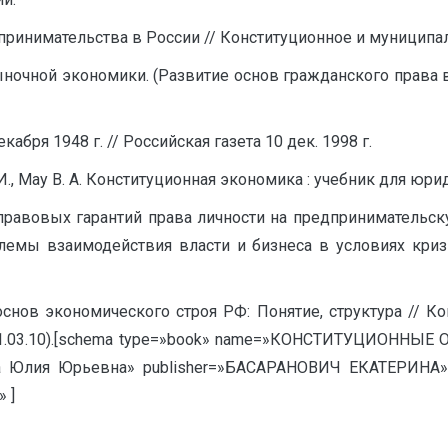
ринимательства в России // Конституционное и муниципальн
ыночной экономики. (Развитие основ гражданского права
абря 1948 г. // Российская газета 10 дек. 1998 г.
И., Мау В. А. Конституционная экономика : учебник для юрид.
о-правовых гарантий права личности на предпринимательс
лемы взаимодействия власти и бизнеса в условиях кризи
основ экономического строя РФ: Понятие, структура // Кон
ия: 31.03.10).[schema type=»book» name=»КОНСТИТУЦИ
Юлия Юрьевна» publisher=»БАСАРАНОВИЧ ЕКАТЕРИНА» p
 ]