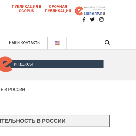
ПУБЛИКАЦИЯ В
СРОЧНАЯ
SCOPUS
ПУБЛИКАЦИЯ
 научных статей в ежемесячном научном
нале
ячном научном журнале
НАШИ КОНТАКТЫ
ИНДЕКСЫ
Ь В РОССИИ
ТЕЛЬНОСТЬ В РОССИИ