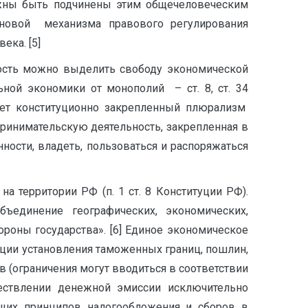
лжны быть подчинены этим общечеловеческим
новой механизма правового регулирования
ека. [5]
ость можно выделить свободу экономической
льной экономики от монополий – ст. 8, ст. 34
ает конституционно закрепленный плюрализм
дпринимательскую деятельность, закрепленная в
ности, владеть, пользоваться и распоряжаться
 территории РФ (п. 1 ст. 8 Конституции РФ).
ъединение географических, экономических,
роны государства». [6] Единое экономическое
ации установления таможенных границ, пошлин,
в (ограничения могут вводиться в соответствии
ествлении денежной эмиссии исключительно
бщих принципов налогообложения и сборов в