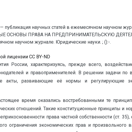
— публикация научных статей в ежемесячном научном жур
ЫЕ ОСНОВЫ ПРАВА НА ПРЕДПРИНИМАТЕЛЬСКУЮ ДЕЯТЕЛЬН
ном научном журнале. Юридические науки. ; ():-.
ной лицензии CC BY-ND
ия России, характеризуясь, прежде всего, воздейств
онодателей и правоприменителей. В решении задачи по 
ые акты, развивающие её нормы и регулирующие эко
настоящее время оказались востребованными те принц
еских отношений. Такие конституционные принципы и нормы
неприкосновенности права частной собственности (ст. 35)
ного ограничения экономических прав и произвольного вме