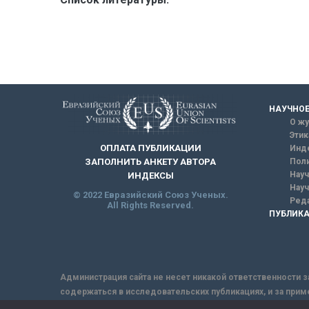
НАУЧНОЕ
О жу
Этик
ОПЛАТА ПУБЛИКАЦИИ
Инд
ЗАПОЛНИТЬ АНКЕТУ АВТОРА
Поли
Науч
ИНДЕКСЫ
Науч
© 2022 Евразийский Союз Ученых.
Реда
All Rights Reserved.
ПУБЛИКА
Администрация сайта не несет никакой ответственности з
содержаться в исследовательских публикациях, и за прим
интернет не обеспечивает в полной мере надежной защит