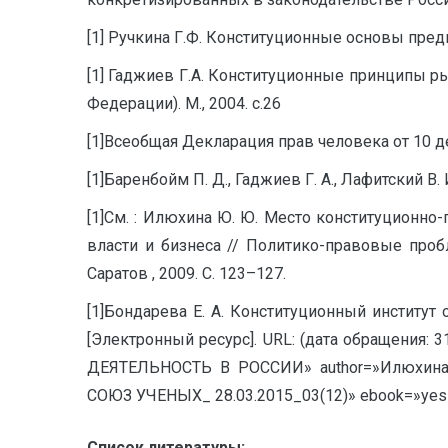
[1] Ручкина Г.Ф. Конституционные основы предп
[1] Гаджиев Г.А. Конституционные принципы р
Федерации). М., 2004. с.26
[1]Всеобщая Декларация прав человека от 10 дек
[1]Баренбойм П. Д., Гаджиев Г. А., Лафитский В. 
[1]См. : Илюхина Ю. Ю. Место конституционн
власти и бизнеса // Политико-правовые проб
Саратов , 2009. С. 123–127.
[1]Бондарева Е. А. Конституционный институт 
[Электронный ресурс]. URL: (дата обращен
ДЕЯТЕЛЬНОСТЬ В РОССИИ» author=»Илюхина 
СОЮЗ УЧЕНЫХ_ 28.03.2015_03(12)» ebook=»yes»
Список литературы: