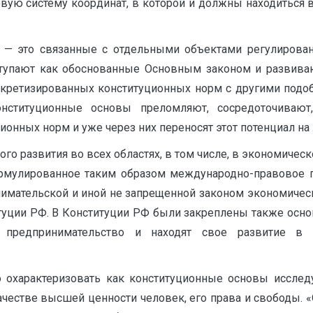
овую систему координат, в которой и должны находиться
 — это связанные с отдельными объектами регулирова
упают как обоснованные Основным законом и развиваю
нкретизированных конституционных норм с другими под
онституционные основы преломляют, сосредоточивают
онных норм и уже через них переносят этот потенциал на 
о развития во всех областях, в том числе, в экономическ
ормулированное таким образом международно-правовое 
нимательской и иной не запрещенной законом экономичес
ституции РФ. В Конституции РФ были закреплены также о
 предпринимательство и находят свое развитие в з
охарактеризовать как конституционные основы исследу
честве высшей ценности человек, его права и свободы. «