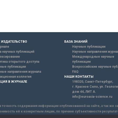
 ИЗДАТЕЛЬСТВО
БАЗА ЗНАНИЙ
рнале
Научные публикации
а научных публикаций
Научные направления журна
ексирование
Международные научные
тика открытого доступа
публикации
ные публикации
Всероссийские научные пуб
ные направления журнала
FAQ
кционная коллегия
НАШИ КОНТАКТЫ
ЦИЯ В ЖУРНАЛЕ
198320, Санкт-Петербург,
г. Красное Село, ул. Геолог
дом 44, ЛИТ А.
info@euroasia-science.ru
а точность содержания информации опубликованной на сайте, а так же 
енимость её к конкретным лицам, по причине субъективности результат
ы информации, Сайт не несет ответственности за информацию, присыла