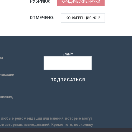
РУБРИКА:
ЮРИДИЧЕСКИЕ НАУКИ
ОТМЕЧЕНО:
КОНФЕРЕНЦИЯ №12
Email*
ла
ликации
ическая,
за любые рекомендации или мнения, которые могут
ов авторских исследований. Кроме того, поскольку
емую через интернет.