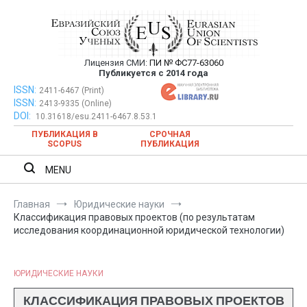
Перейти
к
содержимому
Лицензия СМИ:
ПИ № ФС77-63060
Евразийский Союз Ученых —
Публикуется с 2014 года
публикация научных статей в
ISSN:
Евразийский Союз Ученых — публикация научных статей в
2411-6467 (Print)
ISSN:
2413-9335 (Online)
ежемесячном научном журнале
ежемесячном научном журнале
DOI:
10.31618/esu.2411-6467.8.53.1
ПУБЛИКАЦИЯ В
СРОЧНАЯ
SCOPUS
ПУБЛИКАЦИЯ
MENU
Главная
Юридические науки
Классификация правовых проектов (по результатам
исследования координационной юридической технологии)
ЮРИДИЧЕСКИЕ НАУКИ
КЛАССИФИКАЦИЯ ПРАВОВЫХ ПРОЕКТОВ