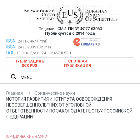
Перейти
к
содержимому
Лицензия СМИ:
ПИ № ФС77-63060
Евразийский Союз Ученых —
Публикуется с 2014 года
публикация научных статей в
ISSN:
Евразийский Союз Ученых — публикация научных статей в
2411-6467 (Print)
ISSN:
2413-9335 (Online)
ежемесячном научном журнале
ежемесячном научном журнале
DOI:
10.31618/esu.2411-6467.8.53.1
ПУБЛИКАЦИЯ В
СРОЧНАЯ
SCOPUS
ПУБЛИКАЦИЯ
MENU
Главная
Юридические науки
ИСТОРИЯ РАЗВИТИЯ ИНСТИТУТА ОСВОБОЖДЕНИЯ
НЕСОВЕРШЕННОЛЕТНИХ ОТ УГОЛОВНОЙ
ОТВЕТСТВЕННОСТИ ПО ЗАКОНОДАТЕЛЬСТВУ РОССИЙСКОЙ
ФЕДЕРАЦИИ
ЮРИДИЧЕСКИЕ НАУКИ