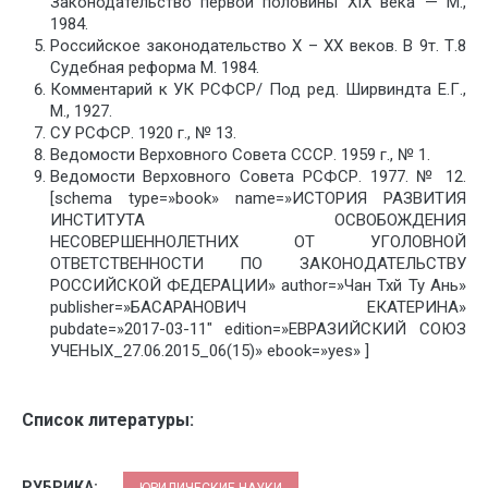
Законодательство первой половины ХIХ века — М.,
1984.
Российское законодательство Х – ХХ веков. В 9т. Т.8
Судебная реформа М. 1984.
Комментарий к УК РСФСР/ Под ред. Ширвиндта Е.Г.,
М., 1927.
СУ РСФСР. 1920 г., № 13.
Ведомости Верховного Совета СССР. 1959 г., № 1.
Ведомости Верховного Совета РСФСР. 1977. № 12.
[schema type=»book» name=»ИСТОРИЯ РАЗВИТИЯ
ИНСТИТУТА ОСВОБОЖДЕНИЯ
НЕСОВЕРШЕННОЛЕТНИХ ОТ УГОЛОВНОЙ
ОТВЕТСТВЕННОСТИ ПО ЗАКОНОДАТЕЛЬСТВУ
РОССИЙСКОЙ ФЕДЕРАЦИИ» author=»Чан Тхй Ту Ань»
publisher=»БАСАРАНОВИЧ ЕКАТЕРИНА»
pubdate=»2017-03-11″ edition=»ЕВРАЗИЙСКИЙ СОЮЗ
УЧЕНЫХ_27.06.2015_06(15)» ebook=»yes» ]
Список литературы:
РУБРИКА:
ЮРИДИЧЕСКИЕ НАУКИ