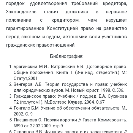
порядок удовлетворения требований кредитора,
Законодатель ставит должника в неравное
положение с кредитором, чем нарушает
гарантированное Конституцией право на равенство
перед законом и судом, автономии воли участников
гражданских правоотношений.
Библиография:
Брагинский М.И., Витрянский В.В. Договорное право.
Общие положения. Книга 1 (3-е изд. стереотип.) М.:
Статут,2001
Венгеров А.Б. Теория государства и права: учебник
для юридических вузов. М. Новый юрист, 1998. С.536.
Гражданское право: Учебник / под.ред. Е.А. Суханова
Т2 (полутом1). М.:Волтерс Клувер, 2004. С.67
Гонгало Б.М. Учение об обеспечении обязательств. М.,
2002. С. 9.
Плешанова О. Поруки коротки // Газета Коммерсантъ.
№90 от 22.02.2009. стр.9
Скворцов В.В. Функция залога и их характеристика //