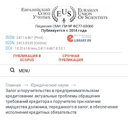
Перейти
к
содержимому
Лицензия СМИ:
ПИ № ФС77-63060
Евразийский Союз Ученых —
Публикуется с 2014 года
публикация научных статей в
ISSN:
Евразийский Союз Ученых — публикация научных статей в
2411-6467 (Print)
ISSN:
2413-9335 (Online)
ежемесячном научном журнале
ежемесячном научном журнале
DOI:
10.31618/esu.2411-6467.8.53.1
ПУБЛИКАЦИЯ В
СРОЧНАЯ
SCOPUS
ПУБЛИКАЦИЯ
MENU
Главная
Юридические науки
Залог и поручительство в предпринимательском
кредитовании: актуальные проблемы обращения
требований кредитора к поручителю при наличии
имущества должника, переданного в залог, в обеспечение
исполнения кредитных обязательств