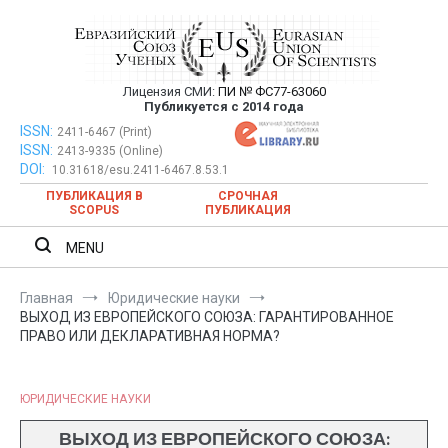
Перейти
к
содержимому
Лицензия СМИ:
ПИ № ФС77-63060
Евразийский Союз Ученых —
Публикуется с 2014 года
публикация научных статей в
ISSN:
Евразийский Союз Ученых — публикация научных статей в
2411-6467 (Print)
ISSN:
2413-9335 (Online)
ежемесячном научном журнале
ежемесячном научном журнале
DOI:
10.31618/esu.2411-6467.8.53.1
ПУБЛИКАЦИЯ В
СРОЧНАЯ
SCOPUS
ПУБЛИКАЦИЯ
MENU
Главная
Юридические науки
ВЫХОД ИЗ ЕВРОПЕЙСКОГО СОЮЗА: ГАРАНТИРОВАННОЕ
ПРАВО ИЛИ ДЕКЛАРАТИВНАЯ НОРМА?
ЮРИДИЧЕСКИЕ НАУКИ
ВЫХОД ИЗ ЕВРОПЕЙСКОГО СОЮЗА: