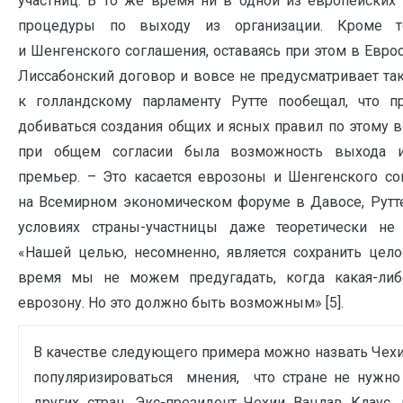
участниц. В то же время ни в одной из европейских
процедуры по выходу из организации. Кроме т
и Шенгенского соглашения, оставаясь при этом в Евро
Лиссабонский договор и вовсе не предусматривает та
к голландскому парламенту Рутте пообещал, что п
добиваться создания общих и ясных правил по этому в
при общем согласии была возможность выхода и
премьер. – Это касается еврозоны и Шенгенского со
на Всемирном экономическом форуме в Давосе, Рутте
условиях страны-участницы даже теоретически не 
«Нашей целью, несомненно, является сохранить цело
время мы не можем предугадать, когда какая-либо
еврозону. Но это должно быть возможным» [5].
В качестве следующего примера можно назвать Чехию
популяризироваться мнения, что стране не нужно 
других стран. Экс-президент Чехии Вацлав Клаус,