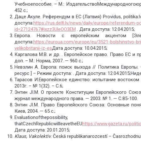
Учебноепособие. – М.: ИздательствоМеждународногоюри
452 с.;
Даце Акуле. Референдум в ЕС (Латвия) Providus, politika
доступа:
https://rus.delfi.lv/news/daily/europe/referendum-p
id=27124767#ixzz3UleOO3EM
. Дата доступа: 12.04.2015;
Европа. Новости с европейским акцентом [Эл
доступа:
https://euroua.com/europe/eu/3521-bolshinstvo-br
velikobritanii-iz-es
Дата доступа: 10.04.2015;
Каргалова М.В. и др. . Европейское право. Право ЕС и п
доп. – М.: Норма, 2007. — 960 с.;
Невзлин А. Европа: поиск выхода // Политика Европы.
ресурс ] – Режим доступа: . Дата доступа: 12.04.2015;Ни
Тарасов И.Европейское единство: испытание востоком
2013г. – № 1(32). – С.6;
Энтин JI.M. О проекте Конституции Европейского Союза
журнал международного права. — 2003. № 1. — С.85-100.
Энтин JI.M. Право Европейского Союза: Основные понят
Киев, 2004. — 65 с.;
Evaluationofthepossibility,
thatCzechRepublicwillleavetheEU
https://www.gazeta.ru/poli
Дата доступа: 20.01.2015;
Klaus
,
Vakolektiv
. Česká republikanarozcestí – Časrozhodnu