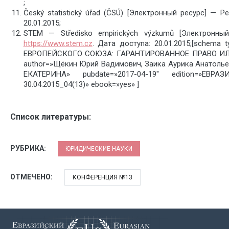
;
Český statistický úřad (ČSÚ) [Электронный ресурс] — Р
20.01.2015;
STEM — Středisko empirických výzkumů [Электронны
https://www.stem.cz
. Дата доступа: 20.01.2015;[schem
ЕВРОПЕЙСКОГО СОЮЗА: ГАРАНТИРОВАННОЕ ПРАВО И
author=»Щёкин Юрий Вадимович, Заика Аурика Анатоль
ЕКАТЕРИНА» pubdate=»2017-04-19″ edition=»Е
30.04.2015_04(13)» ebook=»yes» ]
Список литературы:
РУБРИКА:
ЮРИДИЧЕСКИЕ НАУКИ
ОТМЕЧЕНО:
КОНФЕРЕНЦИЯ №13