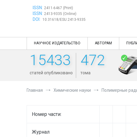
Перейти
ISSN:
к
2411-6467 (Print)
ISSN:
содержимому
2413-9335 (Online)
DOI:
10.31618/ESU.2413-9335
НАУЧНОЕ ИЗДАТЕЛЬСТВО
АВТОРАМ
ПУБЛ
15433
472
статей опубликовано
тома
Главная
Химические науки
Полимерные ради
Номер части:
Журнал