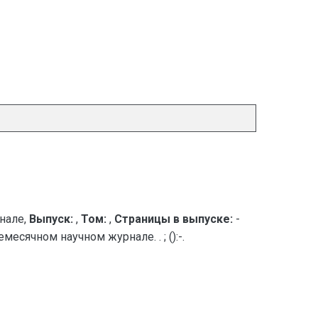
нале,
Выпуск:
,
Том:
,
Страницы в выпуске:
-
сячном научном журнале. . ; ():-.