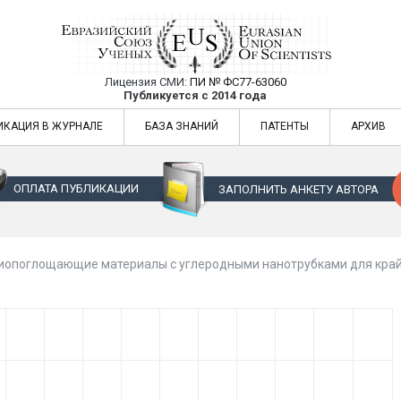
Лицензия СМИ:
ПИ № ФС77-63060
Евразийский Союз Ученых — публикация
Публикуется с 2014 года
жур
Евразийский Союз Ученых — публикация научных статей в ежемес
ИКАЦИЯ В ЖУРНАЛЕ
БАЗА ЗНАНИЙ
ПАТЕНТЫ
АРХИВ
ОПЛАТА ПУБЛИКАЦИИ
ЗАПОЛНИТЬ АНКЕТУ АВТОРА
опоглощающие материалы с углеродными нанотрубками для край