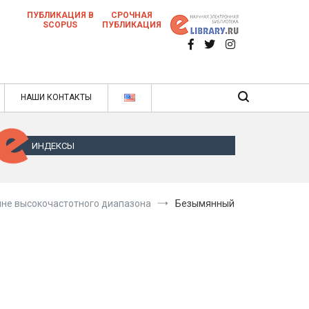
ПУБЛИКАЦИЯ В
СРОЧНАЯ
SCOPUS
ПУБЛИКАЦИЯ
 научных статей в ежемесячном научном
нале
ячном научном журнале
НАШИ КОНТАКТЫ
ИНДЕКСЫ
не высокочастотного диапазона
Безымянный