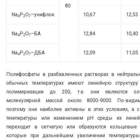
80
Na
P
O
–унифлок
10,67
12,53
4
2
7
Na
P
O
–БА
12,84
10,40
4
2
7
Na
P
O
–ДБА
12,09
11,05
4
2
7
Полифосфаты в разбавленных растворах в нейтраль
обычных температурах имеют линейную структуру
полимеризации до 200, т.е. они являются ол
молекулярной массой около 8000-9000. По-види
поэтому они наиболее активны в этих условиях, а
температуры или изменением рН среды их линейн
переходит в сетчатую или образуются кольцевые 
которые при дальнейшем увеличении температуры