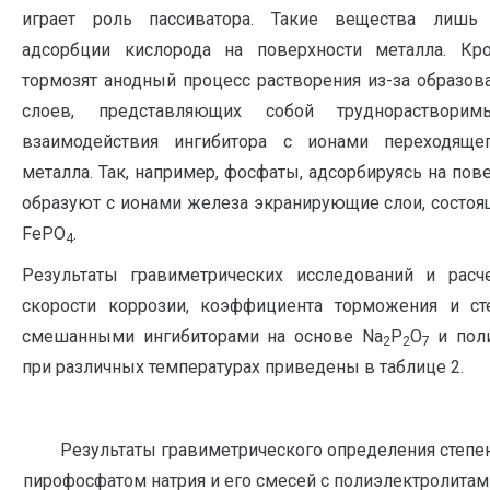
играет роль пассиватора. Такие вещества лишь 
адсорбции кислорода на поверхности металла. Кр
тормозят анодный процесс растворения из-за образов
слоев, представляющих собой труднораствори
взаимодействия ингибитора с ионами переходяще
металла. Так, например, фосфаты, адсорбируясь на пове
образуют с ионами железа экранирующие слои, состоя
FePO
.
4
Результаты гравиметрических исследований и расч
скорости коррозии, коэффициента торможения и с
смешанными ингибиторами на основе Na
P
O
и поли
2
2
7
при различных температурах приведены в таблице 2.
Результаты гравиметрического определения степе
пирофосфатом натрия и его смесей с полиэлектролита