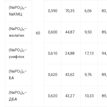
(NaPO
)
–
3
n
0,590
70,35
6,06
83
NaКМЦ
(NaPO
)
–
3
n
0,600
44,87
9,50
89
60
желатин
(NаPO
)
–
3
n
0,610
24,88
17,13
94
унифлок
(NаPO
)
–
3
n
0,620
43,62
9,76
89
БА
(NаPO
)
–
3
n
0,620
43,27
10,33
89
ДБА