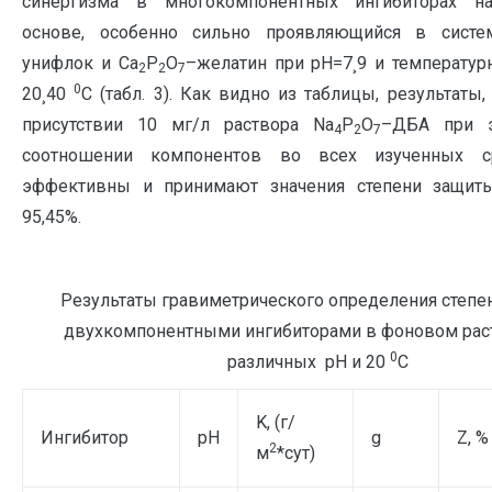
синергизма в многокомпонентных ингибиторах н
основе, особенно сильно проявляющийся в систе
унифлок и Ca
P
O
–желатин при рН=7¸9 и температур
2
2
7
0
20¸40
С (табл. 3). Как видно из таблицы, результаты
присутствии 10 мг/л раствора Na
P
O
–ДБА при э
4
2
7
соотношении компонентов во всех изученных с
эффективны и принимают значения степени защиты
95,45%.
Результаты гравиметрического определения степе
двухкомпонентными ингибиторами в фоновом рас
0
различных рН и 20
C
K, (г/
Ингибитор
рН
g
Z, %
2
м
*сут)