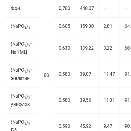
Фон
0,780
448,07
–
–
(NaPO
)
0,605
159,38
2,81
64
3
n
(NaPO
)
–
3
n
0,630
139,22
3,22
68
NaКМЦ
(NaPO
)
–
3
n
0,580
39,07
11,47
91
80
желатин
(NаPO
)
–
3
n
0,580
39,56
11,31
91
унифлок
(NаPO
)
–
3
n
0,590
45,92
9,47
90
БА