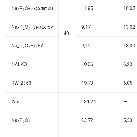
Na
P
O
–желатин
11,85
10,07
4
2
7
Na
P
O
–унифлок
9,17
13,02
4
2
7
40
Na
P
O
–ДБА
9,19
13,00
4
2
7
NALKO
19,06
6,23
KW-2353
19,73
6,05
Фон
131,24
—
Na
P
O
23,72
5,53
4
2
7