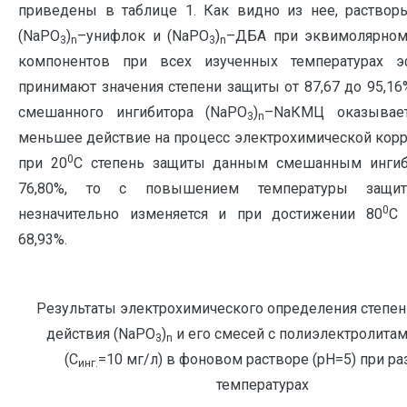
приведены в таблице 1. Как видно из нее, раствор
(NaPO
)
–унифлок и (NaPO
)
–ДБА при эквимолярном
3
n
3
n
компонентов при всех изученных температурах 
принимают значения степени защиты от 87,67 до 95,16
смешанного ингибитора (NaPO
)
–NaКМЦ оказывает
3
n
меньшее действие на процесс электрохимической корро
0
при 20
С степень защиты данным смешанным ингиб
76,80%, то с повышением температуры защи
0
незначительно изменяется и при достижении 80
С 
68,93%.
Результаты электрохимического определения степен
действия (NaPO
)
и его смесей с полиэлектролита
3
n
(С
=10 мг/л) в фоновом растворе (рН=5) при р
инг.
температурах