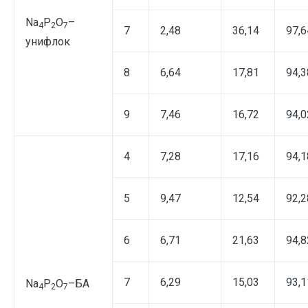
Na
P
O
–
4
2
7
7
2,48
36,14
97,6
унифлок
8
6,64
17,81
94,3
9
7,46
16,72
94,0
4
7,28
17,16
94,1
5
9,47
12,54
92,2
6
6,71
21,63
94,8
7
6,29
15,03
93,1
Na
P
O
–БА
4
2
7