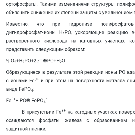
ортофосфаты. Такими изменениями структуры полиф
объяснить снижение их степени защиты с увеличением 
Известно, что при гидролизе полифосфатов
дигидрофосфат-ионы H
PO, ускоряющие реакцию во
2
растворенного кислорода на катодных участках, 
представить следующим образом:
—
½ O
+H
PO+2е
®PO+H
O
2
2
2
Образующиеся в результате этой реакции ионы PO
вз
3+
с ионами Fe
и при этом на поверхности металла они
виде FePO
:
4
3+
Fe
+ PO® FePO
¯
4
3+
В присутствии Fe
на катодных участках поверх
осаждаются фосфаты железа с образованием н
защитной пленки: