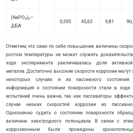
(NаPO
)
–
3
n
0,595
45,63
9,81
90
ДБА
Отметим, что само по себе повышение величины скоро
ростом температуры не может служить доказательство
ходе эксперимента увеличивалась доля активной
металла. Достаточно высокие скорости коррозии могут
некоторых случаях и из пассивного состояния
информация о состоянии поверхности стали в ходе
испытаний очень важна, так как пассиваторы эффект
случае низких скоростей коррозии из пассивног
Однозначно судить о состоянии поверхности обра
величине электродного потенциала. В связи с эти
коррозионным были проведены хронопотенцио