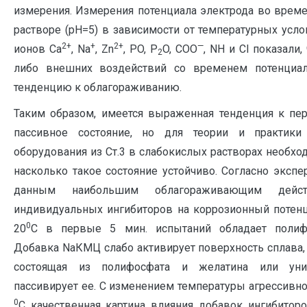
измерения. Измерения потенциала электрода во врем
растворе (рН=5) в зависимости от температурных усл
2+
+
2+
—
ионов Ca
, Na
, Zn
, PO, P
O
, COO
, NH и Cl показали,
2
либо внешних воздействий со временем потенциал
тенденцию к облагораживанию.
Таким образом, имеется выраженная тенденция к пер
пассивное состояние, но для теории и практики 
оборудования из Ст.3 в слабокислых растворах необх
насколько такое состояние устойчиво. Согласно эксп
данным наибольшим облагораживающим дейс
индивидуальных ингибиторов на коррозионный потенц
0
20
С в первые 5 мин. испытаний обладает полифо
Добавка NaКМЦ слабо активирует поверхность сплава,
состоящая из полифосфата и желатина или уни
пассивирует ее. С изменением температуры агрессивн
0
С качественная картина влияния добавок ингибиторо