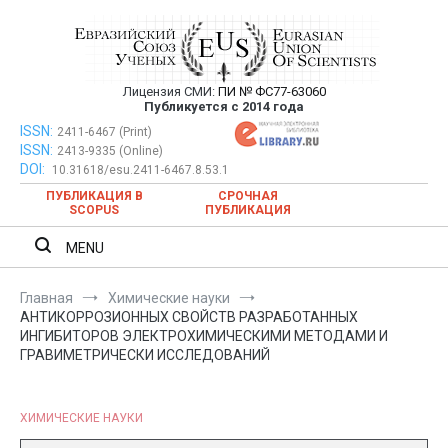
Перейти
к
содержимому
Лицензия СМИ:
ПИ № ФС77-63060
Евразийский Союз Ученых —
Публикуется с 2014 года
публикация научных статей в
ISSN:
Евразийский Союз Ученых — публикация научных статей в
2411-6467 (Print)
ISSN:
2413-9335 (Online)
ежемесячном научном журнале
ежемесячном научном журнале
DOI:
10.31618/esu.2411-6467.8.53.1
ПУБЛИКАЦИЯ В
СРОЧНАЯ
SCOPUS
ПУБЛИКАЦИЯ
MENU
Главная
Химические науки
АНТИКОРРОЗИОННЫХ СВОЙСТВ РАЗРАБОТАННЫХ
ИНГИБИТОРОВ ЭЛЕКТРОХИМИЧЕСКИМИ МЕТОДАМИ И
ГРАВИМЕТРИЧЕСКИ ИССЛЕДОВАНИЙ
ХИМИЧЕСКИЕ НАУКИ