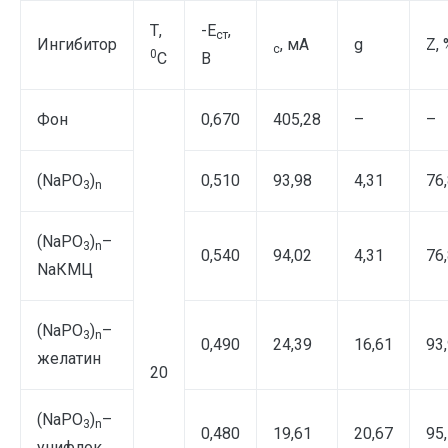
Т,
-Е
,
ст
Ингибитор
, мА
g
Z, 
c
0
С
В
Фон
0,670
405,28
–
–
(NaPO
)
0,510
93,98
4,31
76
3
n
(NaPO
)
–
3
n
0,540
94,02
4,31
76
NaКМЦ
(NаPO
)
–
3
n
0,490
24,39
16,61
93
желатин
20
(NаPO
)
–
3
n
0,480
19,61
20,67
95
унифлок