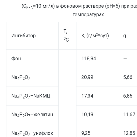
(С
=10 мг/л) в фоновом растворе (рН=5) при р
инг.
температурах
Т,
2
Ингибитор
K, (г/м
*сут)
g
0
C
Фон
118,84
—
Na
P
O
20,99
5,66
4
2
7
Na
P
O
–NaКМЦ
17,34
6,85
4
2
7
Na
P
O
–желатин
10,18
11,67
4
2
7
Na
P
O
–унифлок
9,25
12,85
4
2
7