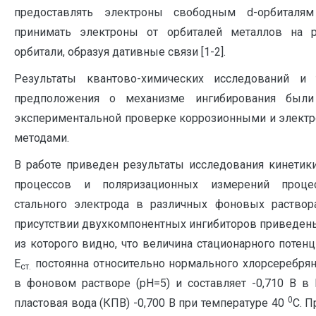
предоставлять электроны свободным d-орбиталя
принимать электроны от орбиталей металлов на 
орбитали, образуя дативные связи [1-2].
Результаты квантово-химических исследований и 
предположения о механизме ингибирования были
экспериментальной проверке коррозионными и элект
методами.
В работе приведен результаты исследования кинетик
процессов и поляризационных измерений проце
стального электрода в различных фоновых раствор
присутствии двухкомпонентных ингибиторов приведены
из которого видно, что величина стационарного потен
Е
постоянна относительно нормального хлорсеребрян
ст.
в фоновом растворе (рН=5) и составляет -0,710 В в 
0
пластовая вода (КПВ) -0,700 В при температуре 40
С. 