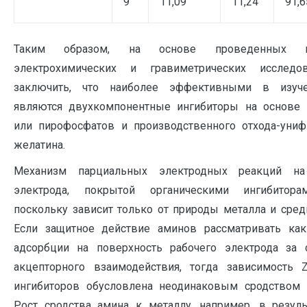
9
11,09
11,24
91,6
Таким образом, на основе проведенных ко
электрохимических и гравиметрических исслед
заключить, что наиболее эффективными в изуч
являются двухкомпонентные ингибиторы на основе
или пирофосфатов и производственного отхода-униф
желатина.
Механизм парциальных электродных реакций на
электрода, покрытой органическими ингибитора
поскольку зависит только от природы металла и сред
Если защитное действие аминов рассматривать как
адсорбции на поверхность рабочего электрода за 
акцепторного взаимодействия, тогда зависимость
ингибиторов обусловлена неодинаковым сродством
Рост сродства амина к металлу, например, в резуль