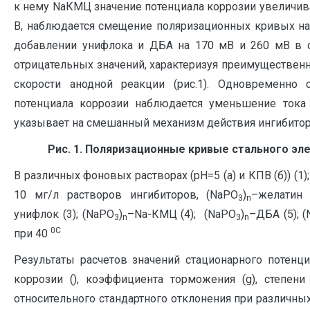
к нему NaКМЦ значение потенциала коррозии увеличива
В, наблюдается смещение поляризационных кривых на 
добавлении унифлока и ДБА на 170 мВ и 260 мВ в 
отрицательных значений, характеризуя преимуществен
скорости анодной реакции (рис.1). Одновременно
потенциала коррозии наблюдается уменьшение тока 
указывает на смешанный механизм действия ингибитор
Рис. 1. Поляризационные кривые стального эл
В различных фоновых растворах (рН=5 (а) и КПВ (б)) (1)
10 мг/л растворов ингибиторов, (NaPO
)
–желатин 
3
n
унифлок (3); (NaPO
)
–Na-КМЦ (4); (NaPO
)
–ДБА (5); 
3
n
3
n
0С
при 40
Результаты расчетов значений стационарного потенци
коррозии (), коэффициента торможения (g), степени
относительного стандартного отклонения при различны