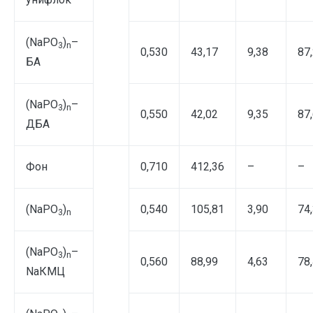
(NаPO
)
–
3
n
0,530
43,17
9,38
87
БА
(NаPO
)
–
3
n
0,550
42,02
9,35
87
ДБА
Фон
0,710
412,36
–
–
(NaPO
)
0,540
105,81
3,90
74
3
n
(NaPO
)
–
3
n
0,560
88,99
4,63
78
NaКМЦ