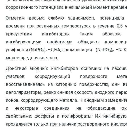
коррозионного потенциала в начальный момент времени
Отметим весьма слабую зависимость потенциала 
времени при различных температурах в течение 0,5 ч
присутствии ингибиторов. Таким образом,
ингибирующими свойствами обладают композиц
унифлок и (NaPO
)
–ДБА, а композиция (NaPO
)
–NaК
3
n
3
n
менее предпочтительна.
Действие анодных ингибиторов основано на пасси
участков корродирующей поверхности мет
восстанавливаясь на катодных поверхностях, они в
деполяризаторы, резко снижая скорость анодного пере
ионов корродирующего металла. К анодным замедлите
и некоторые соединения, не обладающие оки
свойствами: фосфаты и полифосфаты. Их ингибиру
проявляется только при наличии растворенного кислор