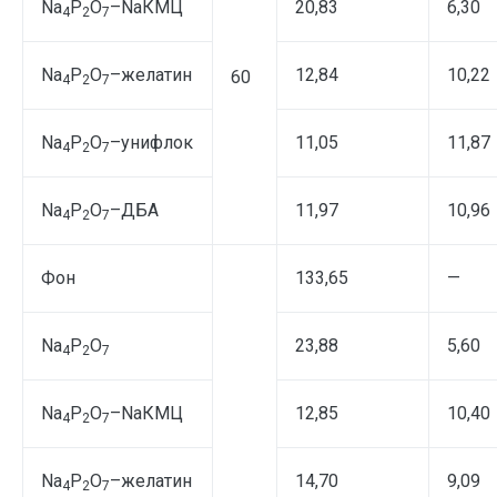
Na
P
O
–NaКМЦ
20,83
6,30
4
2
7
Na
P
O
–желатин
12,84
10,22
60
4
2
7
Na
P
O
–унифлок
11,05
11,87
4
2
7
Na
P
O
–ДБА
11,97
10,96
4
2
7
Фон
133,65
—
Na
P
O
23,88
5,60
4
2
7
Na
P
O
–NaКМЦ
12,85
10,40
4
2
7
Na
P
O
–желатин
14,70
9,09
4
2
7