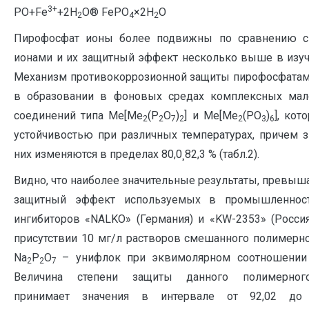
3+
PO+Fe
+2H
O® FePO
×2H
O
2
4
2
Пирофосфат ионы более подвижны по сравнению с
ионами и их защитный эффект несколько выше в изуч
Механизм противокоррозионной защиты пирофосфатам
в образовании в фоновых средах комплексных мал
соединений типа Me[Me
(P
O
)
] и Me[Me
(PO
)
], ко
2
2
7
2
2
3
6
устойчивостью при различных температурах, причем з
них изменяются в пределах 80,0¸82,3 % (табл.2).
Видно, что наиболее значительные результаты, превы
защитный эффект используемых в промышленнос
ингибиторов «NALKO» (Германия) и «KW-2353» (Россия
присутствии 10 мг/л растворов смешанного полимерно
Na
P
O
– унифлок при эквимолярном соотношении 
2
2
7
Величина степени защиты данного полимерног
принимает значения в интервале от 92,02 до