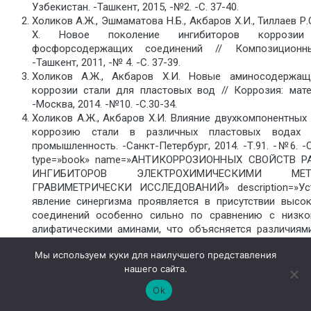
Узбекистан. -Ташкент, 2015, -№2. -С. 37-40.
Холиков А.Ж., Эшмаматова Н.Б., Акбаров Х.И., Тиллаев Р
Х. Новое поколение ингибиторов коррози
фосфорсодержащих соединений // Композиционн
-Ташкент, 2011, -№ 4. -С. 37-39.
Холиков А.Ж., Акбаров Х.И. Новые аминосодержащ
коррозии стали для пластовых вод // Коррозия: мате
-Москва, 2014. -№10. -С.30-34.
Холиков А.Ж., Акбаров Х.И. Влияние двухкомпонентных
коррозию стали в различных пластовых водах 
промышленность. -Санкт-Петербург, 2014. -Т.91. -№6. -С
type=»book» name=»АНТИКОРРОЗИОННЫХ СВОЙСТВ 
ИНГИБИТОРОВ ЭЛЕКТРОХИМИЧЕСКИМИ М
ГРАВИМЕТРИЧЕСКИ ИССЛЕДОВАНИЙ» description=»Уст
явление синергизма проявляется в присутствии высо
соединений особенно сильно по сравнению с низко
алифатическими аминами, что объясняется различиям
действия ингибиторов различной химическо
Мы используем куки для наилучшего представления
author=»Холиков Абдували Жонизокович, Акбаров Хам
нашего сайта.
Рашидова Комила Хамидовна» publisher=»Басаранов
pubdate=»2016-12-14″ edition=»euroasia-science_6(2
Ok
ebook=»yes» ]