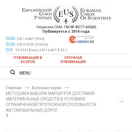
Перейти
к
содержимому
Лицензия СМИ:
ПИ № ФС77-63060
Евразийский Союз Ученых —
Публикуется с 2014 года
публикация научных статей в
ISSN:
Евразийский Союз Ученых — публикация научных статей в
2411-6467 (Print)
ISSN:
2413-9335 (Online)
ежемесячном научном журнале
ежемесячном научном журнале
DOI:
10.31618/esu.2411-6467.8.53.1
ПУБЛИКАЦИЯ В
СРОЧНАЯ
SCOPUS
ПУБЛИКАЦИЯ
MENU
Главная
Военные науки
МЕТОДИКА ВЫБОРА МАРШРУТА ДОСТАВКИ
МАТЕРИАЛЬНЫХ СРЕДСТВ В УСЛОВИЯХ
ОГРАНИЧЕННОЙ ПРОПУСКНОЙ СПОСОБНОСТИ
АВТОМОБИЛЬНЫХ ДОРОГ
1