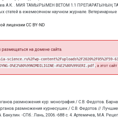
реев А.К. . МИЯ ТАМЫРЫМЕН ВЕТОМ 1.1 ПРЕПАРАТЫНЫҢ ТА
 статей в ежемесячном научном журнале. Ветеринарные нау
ной лицензии CC BY-ND
размещаться на домене сайта.
sia-science.ru%2Fwp-content%2Fuploads%2F2020%2F05%2F59-6
DYNG-O%E2%80%99NIMDILIGINE-A%E2%80%99SERI.pdf
, а этот сай
ганов размножения кур: монография / С.В. Федотов. Барнаул
рганов размножения курнесушек / С.В. Федотов // Лучшие 
.А. Бакулин. -СПб.: Лань, 2006.-688 с. 4. Артемичев, М.А. Р