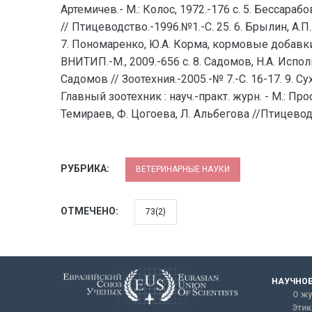
Артемичев.- М.: Колос, 1972.-176 с. 5. Бессара
// Птицеводство.-1996.№1.-С. 25. 6. Брылин, А.
7. Пономаренко, Ю.А. Корма, кормовые добавк
ВНИТИП.-М., 2009.-656 с. 8. Садомов, Н.А. Исп
Садомов // Зоотехния.-2005.-№ 7.-С. 16-17. 9. 
Главный зоотехник : науч.-практ. журн. - М.: Пр
Темираев, Ф. Цогоева, Л. Альбегова //Птицеводс
РУБРИКА:
ВЕТЕРИНАРНЫЕ НАУКИ
ОТМЕЧЕНО:
73(2)
НАУЧНОЕ
О жу
Этик