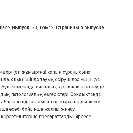
нале,
Выпуск:
73,
Том:
2,
Страницы в выпуске:
імдері (ет, жұмыртқа) халық сұранысына
нда, оның ішінде тауық өсірушілер үшін құс
 бұл саласында қиындықтар айналып өтпеуде.
дың патологиялық өзгерістері. Сондықтанда,
ттеу барысында аталмыш препараттарды жеке
таша есебі бойынша жалпы жинау,
көрсеткіштеріне препараттарды бірлесе