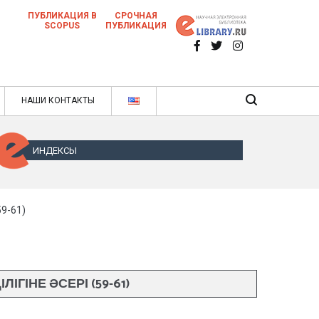
ПУБЛИКАЦИЯ В
СРОЧНАЯ
SCOPUS
ПУБЛИКАЦИЯ
 научных статей в ежемесячном научном
нале
ячном научном журнале
НАШИ КОНТАКТЫ
ИНДЕКСЫ
9-61)
ІНЕ ӘСЕРІ (59-61)