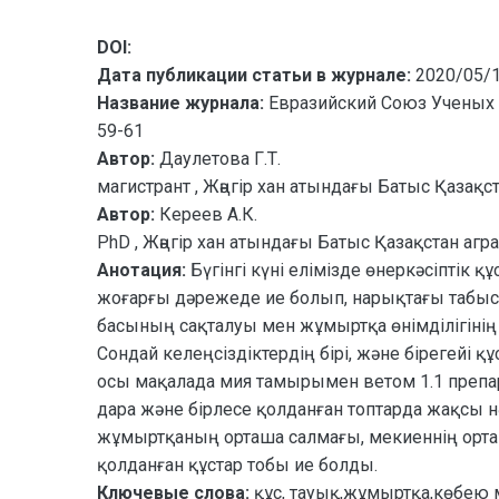
DOI:
Дата публикации статьи в журнале:
2020/05/
Название журнала:
Евразийский Союз Ученых 
59-61
Автор:
Даулетова Г.Т.
магистрант , Жәңгір хан атындағы Батыс Қазақс
Автор:
Кереев А.К.
PhD , Жәңгір хан атындағы Батыс Қазақстан агр
Анотация:
Бүгінгі күні елімізде өнеркəсіптік
жоғарғы дəрежеде ие болып, нарықтағы табыс к
басының сақталуы мен жұмыртқа өнімділігіні
Сондай келеңсіздіктердің бірі, жəне бірегейі
осы мақалада мия тамырымен ветом 1.1 препар
дара жəне бірлесе қолданған топтарда жақсы
жұмыртқаның орташа салмағы, мекиеннің орташ
қолданған құстар тобы ие болды.
Ключевые слова:
құс, тауық,жұмыртқа,көбею м