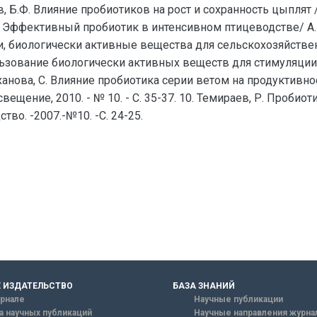
бов, Б.Ф. Влияние пробиотиков на рост и сохранность цыплят
П. Эффективный пробиотик в интенсивном птицеводстве/ А.П.
и, биологически активные вещества для сельскохозяйстве
ользование биологически активных веществ для стимуляции
Суханова, С. Влияние пробиотика серии ветом на продуктивнос
освещение, 2010. - № 10. - С. 35-37. 10. Темираев, Р. Проби
тво. -2007.-№10. -С. 24-25.
 ИЗДАТЕЛЬСТВО
БАЗА ЗНАНИЙ
рнале
Научные публикации
а научных публикаций
Научные направления журна