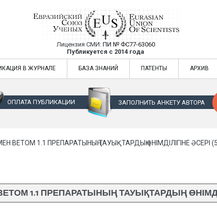
Лицензия СМИ:
ПИ № ФС77-63060
Евразийский Союз Ученых — публикация
Публикуется с 2014 года
жур
Евразийский Союз Ученых — публикация научных статей в ежемес
ИКАЦИЯ В ЖУРНАЛЕ
БАЗА ЗНАНИЙ
ПАТЕНТЫ
АРХИВ
ОПЛАТА ПУБЛИКАЦИИ
ЗАПОЛНИТЬ АНКЕТУ АВТОРА
Н ВЕТОМ 1.1 ПРЕПАРАТЫНЫҢ ТАУЫҚТАРДЫҢ ӨНІМДІЛІГІНЕ ӘСЕРІ (5
ТОМ 1.1 ПРЕПАРАТЫНЫҢ ТАУЫҚТАРДЫҢ ӨНІМДІЛІГ