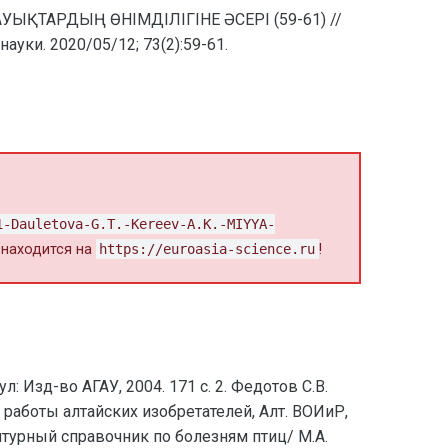
УЫҚТАРДЫҢ ӨНІМДІЛІГІНЕ ӘСЕРІ (59-61) //
ки. 2020/05/12; 73(2):59-61.
1-Dauletova-G.T.-Kereev-A.K.-MIYYA-
т находится на
https://euroasia-science.ru
!
: Изд-во АГАУ, 2004. 171 с. 2. Федотов С.В.
работы алтайских изобретателей, Алт. ВОИиР,
ецептурный справочник по болезням птиц/ М.А.