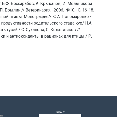
 / Б.Ф. Бессарабов, А. Крыканов, И. Мельникова
 Брылин // Ветеринария. -2006.-№10.- С. 16-18.
нной птицы: Монография// Ю.А. Пономаренко.-
 продуктивности родительского стада кур/ Н.А.
ть гусей / С. Суханова, С. Кожевников //
отики и антиоксиданты в рационах для птицы / Р.
Email*
ла