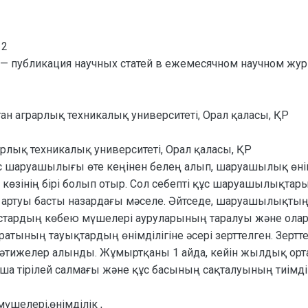
12
— публикация научных статей в ежемесячном научном жур
тан аграрлық техникалық университеті, Орал қаласы, ҚР
арлық техникалық университеті, Орал қаласы, ҚР
 құс шаруашылығы өте кеңінен белең алып, шаруашылық өн
өзінің бірі болып отыр. Сол себепті құс шаруашылықтары
ң артуы басты назардағы мəселе. Әйтседе, шаруашылықтың
 құстардың көбею мүшелері ауруларының таралуы жəне олар
атының тауықтардың өнімділігіне əсері зерттелген. Зер
 нəтижелер алынды. Жұмыртқаны 1 айда, кейін жылдық ор
а тірілей салмағы жəне құс басының сақталуының тиімді 
үшелері,өнімділік ,