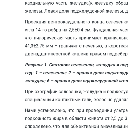
кардиальную часть желудка(к желудку обращ
железы. Левая доля поджелудочной железы, дли
Проекция вентрокаудального конца селезенки
угла 14-го ребра на 2,5±0,4 см. Фундальная ча
что пилорическая часть принимает краниальн
41,3±2,75 мм – граничит с печенью, а коротк
двенадцатиперстной кишкив правом подреберье 
Рисунок 1. Синтопия селезенки, желудка и п
год: 1 – селезенка; 2 – правая доля поджелу
желудка; 6 – правая доля поджелудочной желе
При эхографии селезенки, желудка и поджелуд
специальный контактный гель, волос не удаляли
Нами установлено, что при проведении ультра
подкожного жира в области живота от 2,5 до 3
определено, что для объективной визуализаци