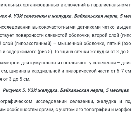
ительных организованных включений в паралиенальном пр
нок
4
. УЗИ селезенки и желудка. Байкальская нерпа, 5 ме
 исследовании высокочастотными датчиками четко выдел
твует поверхности слизистой оболочки, второй слой (гип
й слой (гипоэхогенный) – мышечной оболочке, пятый (эх
 и содержимого (рис 5). Толщина стенки желудка от 3 до 5
етров для кумутканов и составляют: у селезенки – длина 
см, ширина в кардиальной и пилорической части от 6-7 см,
 от 3 до 5 см.
Рисунок
5
. УЗИ желудка. Байкальская нерпа, 5 месяцев
ографическом исследовании селезенки, желудка и п
 особенностям органа, с учетом его топографии и морфо