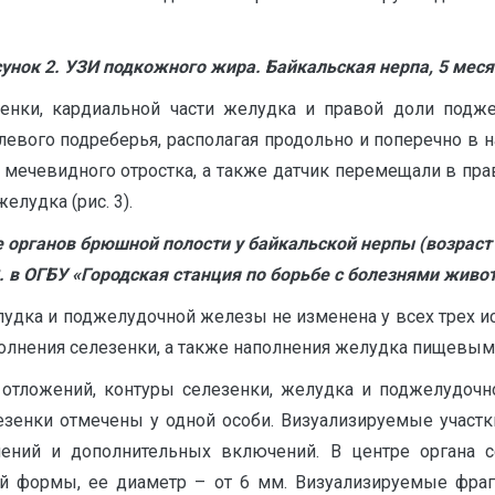
унок 2. УЗИ подкожного жира. Байкальская нерпа, 5 мес
зенки, кардиальной части желудка и правой доли под
 левого подреберья, располагая продольно и поперечно в 
ь мечевидного отростка, а также датчик перемещали в пр
лудка (рис. 3).
е органов брюшной полости у байкальской нерпы (возраст
. в ОГБУ «Городская станция по борьбе с болезнями живот
лудка и поджелудочной железы не изменена у всех трех 
полнения селезенки, а также наполнения желудка пищевым
отложений, контуры селезенки, желудка и поджелудочно
зенки отмечены у одной особи. Визуализируемые участк
ений и дополнительных включений. В центре органа с
й формы, ее диаметр – от 6 мм. Визуализируемые фра