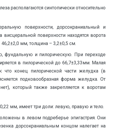
леза располагаются синтопически относительно
церальную поверхности, дорсокраниальный и
а висцеральной поверхности находятся ворота
46,2±2,0 мм, толщина – 3,2±0,5 см.
ю, фундальную и пилорическую. При переходе
иряется в пилорической до 66,7±3,33мм. Малая
ак что конец пилорической части желудка (в
ясняется подковообразная форма желудка. От
нет), который также закрепляется к воротам
,22 мм, имеет три доли: левую, правую и тело.
положены в левом подреберье эпигастрия. Они
езенка дорсокраниальным концом налегает на