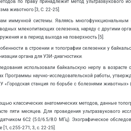
методов по праву принадлежит метод ультразвукового ис
ма животного [3, С. 22-25].
анам иммунной системы. Являясь многофункциональным 
, у водных млекопитающих селезенка, наряду с другими ор
ружения и в период выхода на поверхность [5].
собенности в строении и топографии селезенки у байкаль
низации органа для УЗИ-диагностики.
ледования использовали байкальскую нерпу в возрасте о
ах Программы научно-исследовательской работы, утвержде
У «Городская станция по борьбе с болезнями животных» 
ощью классических анатомических методов, данные топо
сте пяти месяцев. Для проведения ультразвукового иссл
атчиком 6С2 (5.0/6.5/8.0 МГц). Эхографическое обследо
, с.255-271; 3, с. 22-25].