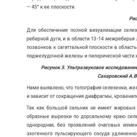
— 45° к ее плоскости.
Рис
Для обеспечения полной визуализации селе
реберной дуги, и в области 13-14 межреберья
позвонков к сагиттальной плоскости в област
поджелудочной железы и пилорической части же
Рисунок 3. Ультразвуковое исследовани
Сахаровский А.В
Нами выявлено, что топография селезенки, же
и зависит от сокращения диафрагмы, кровена
Так как большой сальник не имеет жировых 
образные вырезки по дорсальному краю селе
однородная, без проявлений очаговых измен
эхогенного пульсирующего сосуда удлиненно