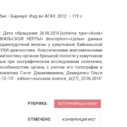
е.– Барнаул: Изд-во АГАУ, 2012. – 119 с.
12 Дата обращения 26.06.2016.[schema type=»book»
ЛЬСКОЙ НЕРПЫ» description=»Целью данных
поджелудочной железы у кумутканов байкальской
я УЗИ-диагностики. Классическими анатомическими
иагностику органов брюшной полости у кумутканов
ые при эхографическом исследовании селезенки,
собенностям органа, с учетом его топографии и
аможапова Сэсэг Дашинимаевна, Демиденко Ольга
15″ edition=»euroasia-science_6(27)_23.06.2016″
РУБРИКА:
ВЕТЕРИНАРНЫЕ НАУКИ
ОТМЕЧЕНО:
КОНФЕРЕНЦИЯ №27