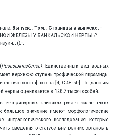
нале,
Выпуск:
,
Том:
,
Страницы в выпуске:
-
НОЙ ЖЕЛЕЗЫ У БАЙКАЛЬСКОЙ НЕРПЫ //
и. ; ():-.
(
P
usasibiricaGmel
.)
. Единственный вид водных
нимает верхнюю ступень трофической пирамиды
ологического фактора [4, С.48-50]. По данным
 нерпы оценивается в 128,7 тысяч особей.
в ветеринарных клиниках растет число таких
ных большое значение имеют морфологические
ов интраскопического исследования, которые
ить сведения о статусе внутренних органов в