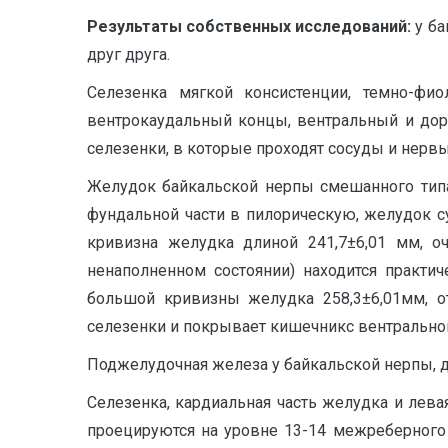
Результаты собственных исследований:
у б
друг друга.
Селезенка мягкой консистенции, темно-фио
вентрокаудальный концы, вентральный и дорс
селезенки, в которые проходят сосуды и нервы.
Желудок байкальской нерпы смешанного типа
фундальной части в пилорическую, желудок су
кривизна желудка длиной 241,7±6,01 мм, оч
ненаполненном состоянии) находится практи
большой кривизны желудка 258,3±6,01мм, от
селезенки и покрывает кишечникс вентрально
Поджелудочная железа у байкальской нерпы, дл
Селезенка, кардиальная часть желудка и лев
проецируются на уровне 13-14 межреберного