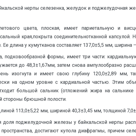
айкальской нерпы селезенка, желудок и поджелудочная же
летового цвета, плоская, имеет париетальную и вис
альный края,покрыта соединительнотканной капсулой. Н
 Ее длина у кумутканов составляет 137,0±5,5 мм, ширина – 
, подковообразной формы, имеет три части: кардиальну
жается до 48,3±1,67мм, затем снова ампулообразно расш
ень изогнута и имеет свою глубину 120,0±2,89 мм, т
чески на одном уровне с кардиальной частью. Этим объ
ходит большой сальник (отложений жира на сальнике 
й стороны брюшной полости.
иной 113,0±5,22 мм, шириной 40,3±3,45 мм, толщиной 7,0±0
ая доля поджелудочной железы у байкальской нерпы рас
 пространства, достигают купола диафрагмы, причем сел