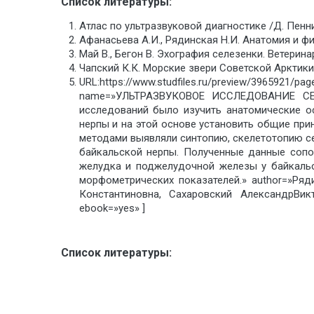
Список литературы:
Атлас по ультразвуковой диагностике /Д. Пенник
Афанасьева А.И., Рядинская Н.И. Анатомия и фи
Май В., Бегон В. Эхография селезенки. Ветеринар.
Чапский К.К. Морские звери Советской Арктики. Л
URL:https://www.studfiles.ru/preview/396592
name=»УЛЬТРАЗВУКОВОЕ ИССЛЕДОВАНИЕ С
исследований было изучить анатомические о
нерпы и на этой основе установить общие при
методами выявляли синтопию, скелетотопию с
байкальской нерпы. Полученные данные сопо
желудка и поджелудочной железы у байкальс
морфометрических показателей.» author=»Ря
Константиновна, Сахаровский АлександрВиктор
ebook=»yes» ]
Список литературы: