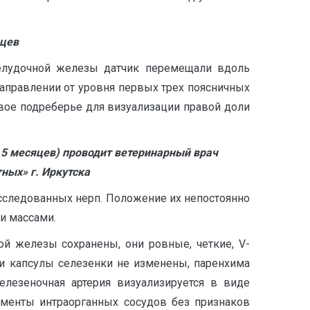
яцев
желудочной железы датчик перемещали вдоль
направлении от уровня первых трех поясничных
авое подреберье для визуализации правой доли
 5 месяцев) проводит ветеринарный врач
ных» г. Иркутска
исследованных нерп. Положение их непостоянно
и массами.
й железы сохранены, они ровные, четкие, V-
и капсулы селезенки не изменены, паренхима
елезеночная артерия визуализируется в виде
гменты интраорганных сосудов без признаков