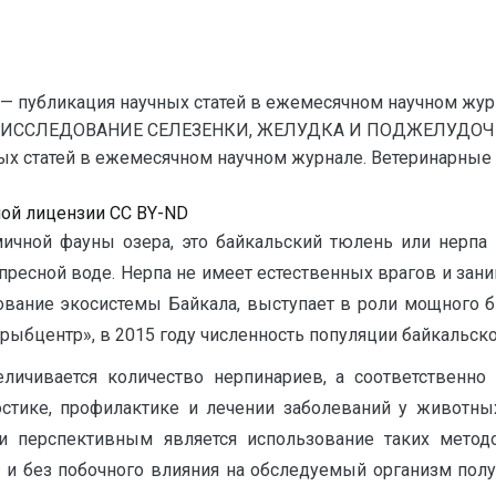
— публикация научных статей в ежемесячном научном жур
Е ИССЛЕДОВАНИЕ СЕЛЕЗЕНКИ, ЖЕЛУДКА И ПОДЖЕЛУДОЧ
 статей в ежемесячном научном журнале. Ветеринарные наук
ной лицензии CC BY-ND
ичной фауны озера, это байкальский тюлень или нерпа 
ресной воде. Нерпа не имеет естественных врагов и за
ование экосистемы Байкала, выступает в роли мощного би
ыбцентр», в 2015 году численность популяции байкальской
личивается количество нерпинариев, а соответственно 
остике, профилактике и лечении заболеваний у живот
зи перспективным является использование таких метод
 и без побочного влияния на обследуемый организм получ