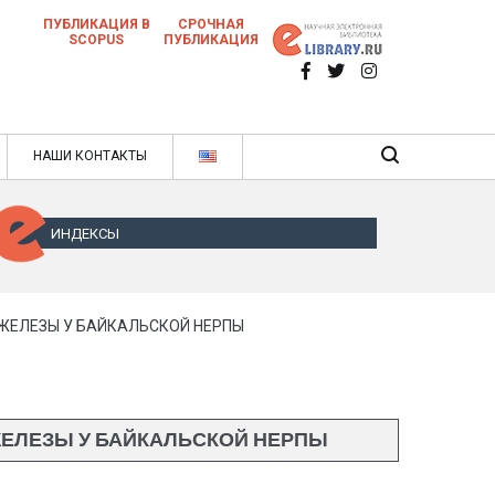
ПУБЛИКАЦИЯ В
СРОЧНАЯ
SCOPUS
ПУБЛИКАЦИЯ
 научных статей в ежемесячном научном
нале
ячном научном журнале
НАШИ КОНТАКТЫ
ИНДЕКСЫ
ЖЕЛЕЗЫ У БАЙКАЛЬСКОЙ НЕРПЫ
ЖЕЛЕЗЫ У БАЙКАЛЬСКОЙ НЕРПЫ