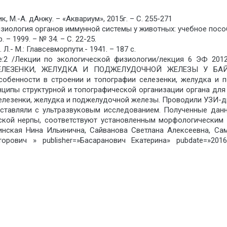
, М.-А. дАнжу. – «Аквариум», 2015г. – С. 255-271
зиология органов иммунной системы у животных: учебное пособи
 – 1999. – № 34. – С. 22-25.
.- М.: Главсевморпути.- 1941. – 187 с.
1/page:2 /Лекции по экологической физиологии/лекция 6 ЭФ 20
ЕЛЕЗЕНКИ, ЖЕЛУДКА И ПОДЖЕЛУДОЧНОЙ ЖЕЛЕЗЫ У БАЙКА
собенности в строении и топографии селезенки, желудка и 
нципы структурной и топографической организации органа дл
елезенки, желудка и поджелудочной железы. Проводили УЗИ-д
ставляли с ультразвуковым исследованием. Полученные данн
кой нерпы, соответствуют установленным морфологическим о
динская Нина Ильинична, Сайванова Светлана Алексеевна, С
ович » publisher=»Басаранович Екатерина» pubdate=»2016-12-