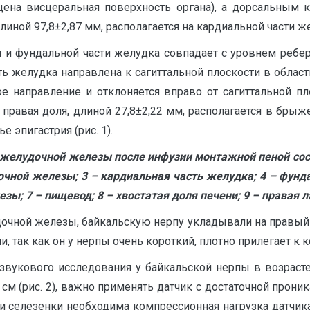
ена висцеральная поверхность органа), а дорсальным 
ной 97,8±2,87 мм, располагается на кардиальной части ж
 и фундальной части желудка совпадает с уровнем ребер
сть желудка направлена к сагиттальной плоскости в облас
ое направление и отклоняется вправо от сагиттальной п
ая правая доля, длиной 27,8±2,22 мм, располагается в бр
эпигастрия (рис. 1).
оджелудочной железы после инфузии монтажной пеной сосу
дочной железы; 3 – кардиальная часть желудка; 4 – фунд
зы; 7 – пищевод; 8 – хвостатая доля печени; 9 – правая 
очной железы, байкальскую нерпу укладывали на правый 
, так как он у нерпы очень короткий, плотно прилегает к 
звукового исследования у байкальской нерпы в возрасте 
 см (рис. 2), важно применять датчик с достаточной прони
и селезенки необходима компрессионная нагрузка датчика