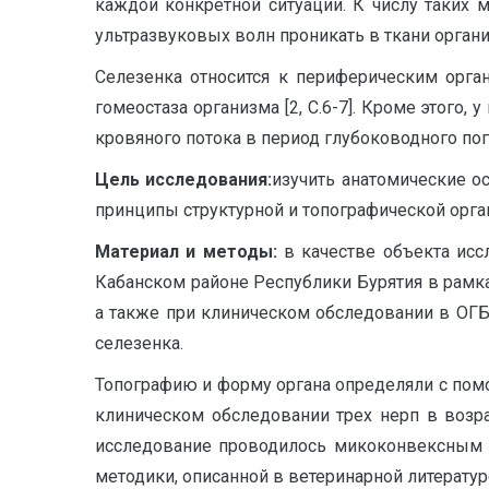
каждой конкретной ситуации. К числу таких 
ультразвуковых волн проникать в ткани организ
Селезенка относится к периферическим орг
гомеостаза организма [2, С.6-7]. Кроме этого
кровяного потока в период глубоководного пог
Цель исследования:
изучить анатомические о
принципы структурной и топографической орга
Материал и методы:
в качестве объекта исс
Кабанском районе Республики Бурятия в рамк
а также при клиническом обследовании в ОГБ
селезенка.
Топографию и форму органа определяли с пом
клиническом обследовании трех нерп в возра
исследование проводилось микоконвексным д
методики, описанной в ветеринарной литературе [1