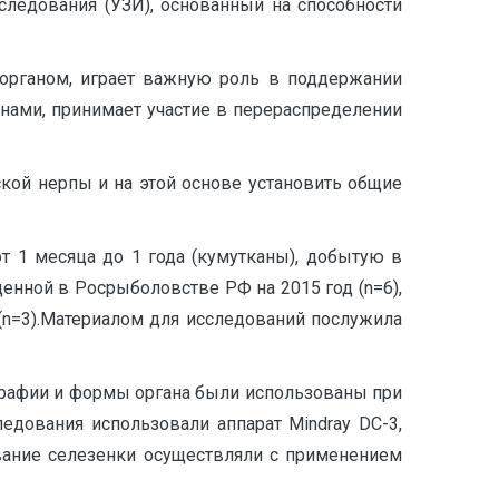
следования (УЗИ), основанный на способности
органом, играет важную роль в поддержании
ганами, принимает участие в перераспределении
ской нерпы и на этой основе установить общие
т 1 месяца до 1 года (кумутканы), добытую в
нной в Росрыболовстве РФ на 2015 год (n=6),
(n=3).Материалом для исследований послужила
графии и формы органа были использованы при
едования использовали аппарат Mindray DC-3,
вание селезенки осуществляли с применением