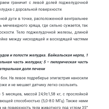
краем граничит с левой долей поджелудочной
елудка с дорсальной поверхности.
ной дуги в точке, расположенной вентральнее
ть мечевидного хряща, где сильно сужается, так
лоскости. Тело поджелудочной железы, длиной
ыжейке между нисходящей и восходящей частями
дов и полости желудка. Байкальская нерпа, 1
альная часть желудка; 5 – пилорическая часть
латеральная доля печени
бок. На левое подреберье эпигастрия наносили
коже и не мешает датчику легко скользить.
5 месяцев, массой 24,9±1,58 кг, с прослойкой
кающей способностью (5,0-8.0 МГц). Также нами
 на поверхность тела животного под углом 35°