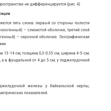
остранстве не дифференцируется (рис. 4).
сяцев
яются пять слоев: первый со стороны полости
оэхогенный) – слизистой оболочке, третий слой
огенный) – серозной оболочке. Эхографическая
 мм.
13-14 см; толщина 0,3-0.35 см; ширина 4-5-см;
 а в фундальной от 4 до 5 см; у поджелудочной
оджелудочной железы у байкальской нерпы,
метрических показателей.