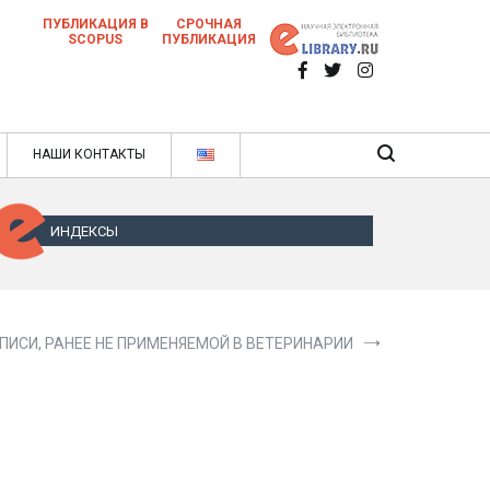
ПУБЛИКАЦИЯ В
СРОЧНАЯ
SCOPUS
ПУБЛИКАЦИЯ
 научных статей в ежемесячном научном
нале
ячном научном журнале
НАШИ КОНТАКТЫ
ИНДЕКСЫ
ПИСИ, РАНЕЕ НЕ ПРИМЕНЯЕМОЙ В ВЕТЕРИНАРИИ