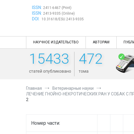
Перейти
ISSN:
к
2411-6467 (Print)
ISSN:
содержимому
2413-9335 (Online)
DOI:
10.31618/ESU.2413-9335
НАУЧНОЕ ИЗДАТЕЛЬСТВО
АВТОРАМ
ПУБЛ
15433
472
статей опубликовано
тома
Главная
Ветеринарные науки
ЛЕЧЕНИЕ ГНОЙНО-НЕКРОТИЧЕСКИХ РАН У СОБАК С 
2
Номер части: