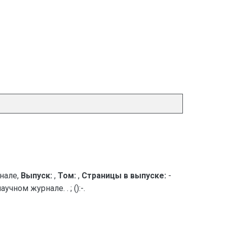
нале,
Выпуск:
,
Том:
,
Страницы в выпуске:
-
ном журнале. . ; ():-.