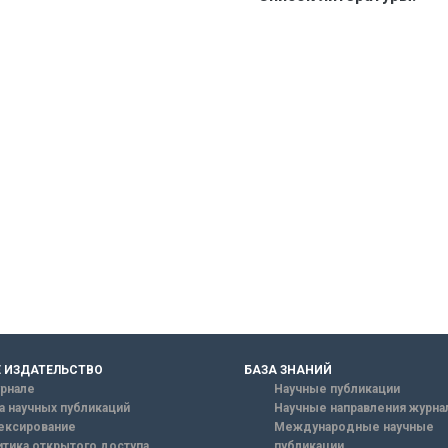
 ИЗДАТЕЛЬСТВО
БАЗА ЗНАНИЙ
рнале
Научные публикации
а научных публикаций
Научные направления журна
ексирование
Международные научные
тика открытого доступа
публикации