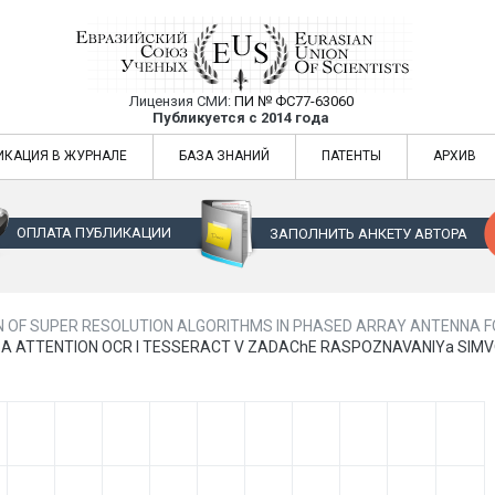
Лицензия СМИ:
ПИ № ФС77-63060
Евразийский Союз Ученых — публикация
Публикуется с 2014 года
жур
Евразийский Союз Ученых — публикация научных статей в ежемес
ИКАЦИЯ В ЖУРНАЛЕ
БАЗА ЗНАНИЙ
ПАТЕНТЫ
АРХИВ
ОПЛАТА ПУБЛИКАЦИИ
ЗАПОЛНИТЬ АНКЕТУ АВТОРА
N OF SUPER RESOLUTION ALGORITHMS IN PHASED ARRAY ANTENNA FO
LIZA ATTENTION OCR I TESSERACT V ZADAChE RASPOZNAVANIYa SI