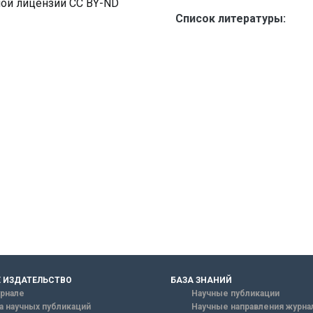
ной лицензии CC BY-ND
Список литературы:
 ИЗДАТЕЛЬСТВО
БАЗА ЗНАНИЙ
рнале
Научные публикации
а научных публикаций
Научные направления журна