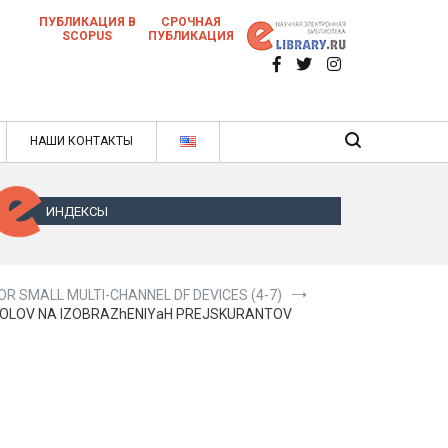
ПУБЛИКАЦИЯ В
СРОЧНАЯ
SCOPUS
ПУБЛИКАЦИЯ
 научных статей в ежемесячном научном
нале
ячном научном журнале
НАШИ КОНТАКТЫ
ИНДЕКСЫ
R SMALL MULTI-CHANNEL DF DEVICES (4-7)
MVOLOV NA IZOBRAZhENIYaH PREJSKURANTOV