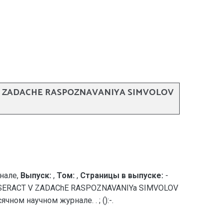
 V ZADACHE RASPOZNAVANIYA SIMVOLOV
нале,
Выпуск:
,
Том:
,
Страницы в выпуске:
-
ESSERACT V ZADAChE RASPOZNAVANIYa SIMVOLOV
м научном журнале. . ; ():-.