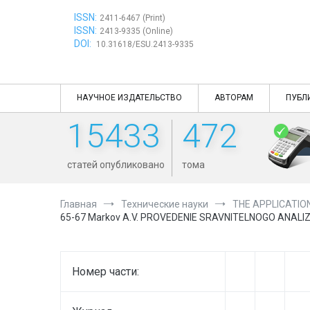
Перейти
ISSN:
к
2411-6467 (Print)
ISSN:
содержимому
2413-9335 (Online)
DOI:
10.31618/ESU.2413-9335
НАУЧНОЕ ИЗДАТЕЛЬСТВО
АВТОРАМ
ПУБЛ
15433
472
статей опубликовано
тома
Главная
Технические науки
THE APPLICATIO
65-67 Markov A.V. PROVEDENIE SRAVNITELNOGO ANA
Номер части: