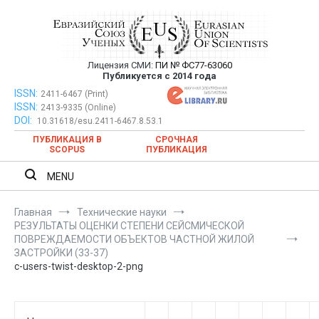
Перейти
к
содержимому
Лицензия СМИ:
ПИ № ФС77-63060
Евразийский Союз Ученых —
Публикуется с 2014 года
публикация научных статей в
ISSN:
Евразийский Союз Ученых — публикация научных статей в
2411-6467 (Print)
ISSN:
2413-9335 (Online)
ежемесячном научном журнале
ежемесячном научном журнале
DOI:
10.31618/esu.2411-6467.8.53.1
ПУБЛИКАЦИЯ В
СРОЧНАЯ
SCOPUS
ПУБЛИКАЦИЯ
MENU
Главная
Технические науки
РЕЗУЛЬТАТЫ ОЦЕНКИ СТЕПЕНИ СЕЙСМИЧЕСКОЙ
ПОВРЕЖДАЕМОСТИ ОБЪЕКТОВ ЧАСТНОЙ ЖИЛОЙ
ЗАСТРОЙКИ (33-37)
c-users-twist-desktop-2-png