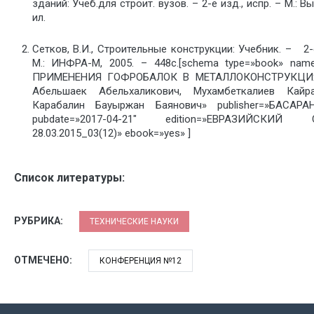
зданий: Учеб.для строит. вузов. – 2-е изд., испр. – М.: Выс
ил.
Сетков, В.И., Строительные конструкции: Учебник. – 2-е
М.: ИНФРА-М, 2005. – 448с.[schema type=»book» n
ПРИМЕНЕНИЯ ГОФРОБАЛОК В МЕТАЛЛОКОНСТРУКЦИЯХ
Абельшаек Абельхаликович, Мухамбеткалиев Кайр
Карабалин Бауыржан Баянович» publisher=»БАСАР
pubdate=»2017-04-21″ edition=»ЕВРАЗИЙСК
28.03.2015_03(12)» ebook=»yes» ]
Список литературы:
РУБРИКА:
ТЕХНИЧЕСКИЕ НАУКИ
ОТМЕЧЕНО:
КОНФЕРЕНЦИЯ №12