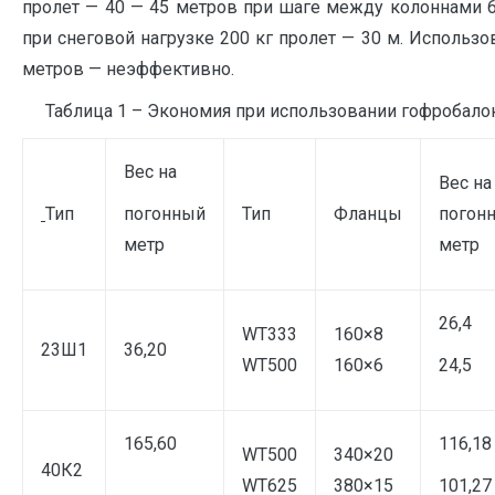
пролет — 40 — 45 метров при шаге между колоннами 6
при снеговой нагрузке 200 кг пролет — 30 м. Использ
метров — неэффективно.
Таблица 1 – Экономия при использовании гофробалок
Вес на
Вес на
Тип
погонный
Тип
Фланцы
погон
метр
метр
26,4
WT333
160×8
23Ш1
36,20
WT500
160×6
24,5
165,60
116,18
WT500
340×20
40К2
WT625
380×15
101,27