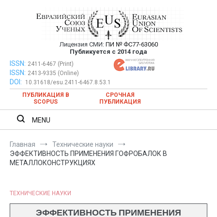
Перейти
к
содержимому
Лицензия СМИ:
ПИ № ФС77-63060
Евразийский Союз Ученых —
Публикуется с 2014 года
публикация научных статей в
ISSN:
Евразийский Союз Ученых — публикация научных статей в
2411-6467 (Print)
ISSN:
2413-9335 (Online)
ежемесячном научном журнале
ежемесячном научном журнале
DOI:
10.31618/esu.2411-6467.8.53.1
ПУБЛИКАЦИЯ В
СРОЧНАЯ
SCOPUS
ПУБЛИКАЦИЯ
MENU
Главная
Технические науки
ЭФФЕКТИВНОСТЬ ПРИМЕНЕНИЯ ГОФРОБАЛОК В
МЕТАЛЛОКОНСТРУКЦИЯХ
ТЕХНИЧЕСКИЕ НАУКИ
ЭФФЕКТИВНОСТЬ ПРИМЕНЕНИЯ