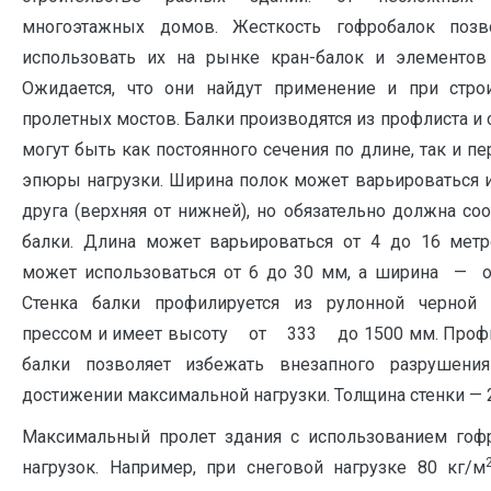
многоэтажных домов. Жест­кость гофробалок поз
использовать их на рынке кран-балок и эле­ментов
Ожидается, что они найдут применение и при строи
пролетных мостов. Балки произво­дятся из профлиста и 
могут быть как постоянного сечения по длине, так и п
эпюры на­грузки. Ширина полок может варьировать­ся и
друга (верхняя от ниж­ней), но обязательно должна со
балки. Длина мо­жет варьироваться от 4 до 16 мет
может использо­ваться от 6 до 30 мм, а ширина — 
Стенка балки профилируется из рулон­ной черной 
прессом и имеет высоту от 333 до 1500 мм. Профил
балки по­зволяет избежать вне­запного разрушения
достижении максимальной на­грузки. Толщина стенки — 
Максимальный пролет здания с исполь­зованием гоф
нагрузок. Например, при снеговой нагрузке 80 кг/м