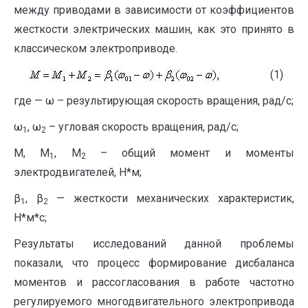
между приводами в зависимости от коэффициентов
жесткости электрических машин, как это принято в
классическом электроприводе.
(1)
где — ω – результирующая скорость вращения, рад/с;
ω
, ω
– угловая скорость вращения, рад/с;
1
2
М, М
, М
– общий момент и моменты
1
2
электродвигателей, Н*м;
β
, β
— жесткости механических характеристик,
1
2
Н*м*с;
Результаты исследований данной проблемы
показали, что процесс формирование дисбаланса
моментов и рассогласования в работе частотно
регулируемого многодвигательного электропривода