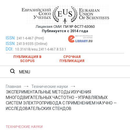
Перейти
к
содержимому
Лицензия СМИ:
ПИ № ФС77-63060
Евразийский Союз Ученых —
Публикуется с 2014 года
публикация научных статей в
ISSN:
Евразийский Союз Ученых — публикация научных статей в
2411-6467 (Print)
ISSN:
2413-9335 (Online)
ежемесячном научном журнале
ежемесячном научном журнале
DOI:
10.31618/esu.2411-6467.8.53.1
ПУБЛИКАЦИЯ В
СРОЧНАЯ
SCOPUS
ПУБЛИКАЦИЯ
MENU
Главная
Технические науки
ЭКСПЕРИМЕНТАЛЬНЫЕ МЕТОДЫ ИЗУЧЕНИЯ
МНОГОДВИГАТЕЛЬНЫХ ЧАСТОТНО –УПРАВЛЯЕМЫХ
СИСТЕМ ЭЛЕКТРОПРИВОДА С ПРИМЕНЕНИЕМ НАУЧНО —
ИССЛЕДОВАТЕЛЬСКИХ СТЕНДОВ
ТЕХНИЧЕСКИЕ НАУКИ