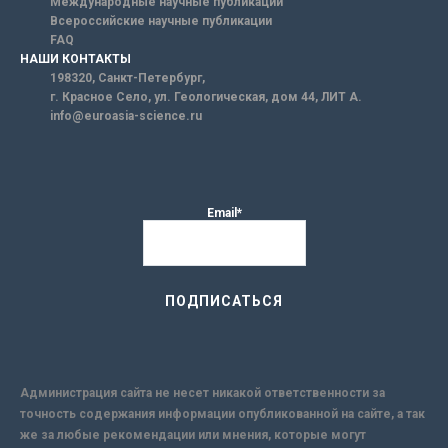
Международные научные публикации
Всероссийские научные публикации
FAQ
НАШИ КОНТАКТЫ
198320, Санкт-Петербург,
г. Красное Село, ул. Геологическая, дом 44, ЛИТ А.
info@euroasia-science.ru
Email*
Администрация сайта не несет никакой ответственности за
точность содержания информации опубликованной на сайте, а так
же за любые рекомендации или мнения, которые могут