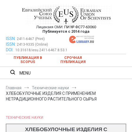
Перейти
к
содержимому
Лицензия СМИ:
ПИ № ФС77-63060
Евразийский Союз Ученых —
Публикуется с 2014 года
публикация научных статей в
ISSN:
Евразийский Союз Ученых — публикация научных статей в
2411-6467 (Print)
ISSN:
2413-9335 (Online)
ежемесячном научном журнале
ежемесячном научном журнале
DOI:
10.31618/esu.2411-6467.8.53.1
ПУБЛИКАЦИЯ В
СРОЧНАЯ
SCOPUS
ПУБЛИКАЦИЯ
MENU
Главная
Технические науки
ХЛЕБОБУЛОЧНЫЕ ИЗДЕЛИЯ С ПРИМЕНЕНИЕМ
НЕТРАДИЦИОННОГО РАСТИТЕЛЬНОГО СЫРЬЯ
ТЕХНИЧЕСКИЕ НАУКИ
ХЛЕБОБУЛОЧНЫЕ ИЗДЕЛИЯ С