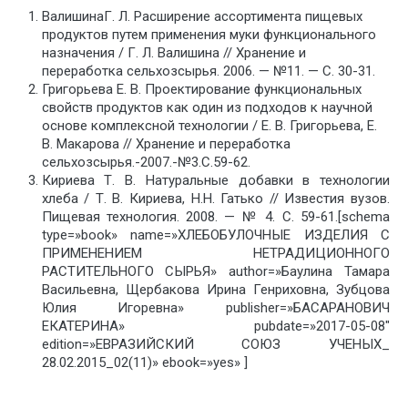
ВалишинаГ. Л. Расширение ассортимента пищевых
продуктов путем применения муки функционального
назначения / Г. Л. Валишина // Хранение и
переработка сельхозсырья. 2006. — №11. — С. 30-31.
Григорьева Е. В. Проектирование функциональных
свойств продуктов как один из подходов к научной
основе комплексной технологии / Е. В. Григорьева, Е.
В. Макарова // Хранение и переработка
сельхозсырья.-2007.-№3.С.59-62.
Кириева Т. В. Натуральные добавки в технологии
хлеба / Т. В. Кириева, Н.Н. Гатько // Известия вузов.
Пищевая технология. 2008. — № 4. С. 59-61.[schema
type=»book» name=»ХЛЕБОБУЛОЧНЫЕ ИЗДЕЛИЯ С
ПРИМЕНЕНИЕМ НЕТРАДИЦИОННОГО
РАСТИТЕЛЬНОГО СЫРЬЯ» author=»Баулина Тамара
Васильевна, Щербакова Ирина Генриховна, Зубцова
Юлия Игоревна» publisher=»БАСАРАНОВИЧ
ЕКАТЕРИНА» pubdate=»2017-05-08″
edition=»ЕВРАЗИЙСКИЙ СОЮЗ УЧЕНЫХ_
28.02.2015_02(11)» ebook=»yes» ]