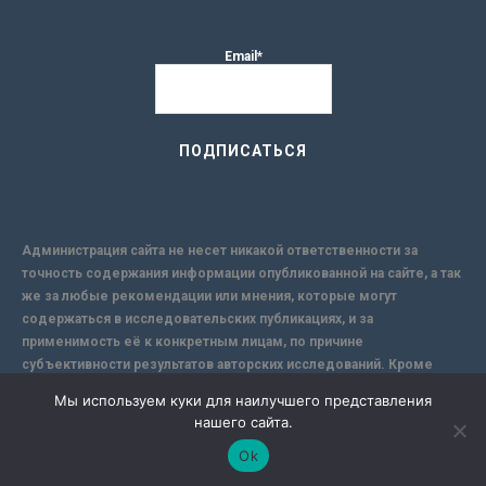
Email*
Администрация сайта не несет никакой ответственности за
точность содержания информации опубликованной на сайте, а так
же за любые рекомендации или мнения, которые могут
содержаться в исследовательских публикациях, и за
применимость её к конкретным лицам, по причине
субъективности результатов авторских исследований. Кроме
того, поскольку интернет не обеспечивает в полной мере
Мы используем куки для наилучшего представления
надежной защиты информации, Сайт не несет ответственности за
нашего сайта.
информацию, присылаемую через интернет.
Ok
-->