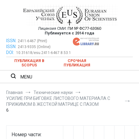
Перейти
к
содержимому
Лицензия СМИ:
ПИ № ФС77-63060
Евразийский Союз Ученых —
Публикуется с 2014 года
публикация научных статей в
ISSN:
Евразийский Союз Ученых — публикация научных статей в
2411-6467 (Print)
ISSN:
2413-9335 (Online)
ежемесячном научном журнале
ежемесячном научном журнале
DOI:
10.31618/esu.2411-6467.8.53.1
ПУБЛИКАЦИЯ В
СРОЧНАЯ
SCOPUS
ПУБЛИКАЦИЯ
MENU
Главная
Технические науки
УСИЛИЕ ПРИ БИГОВКЕ ЛИСТОВОГО МАТЕРИАЛА С
ПРИЖИМОМ В ЖЕСТКОЙ МАТРИЦЕ С ПАЗОМ
6
Номер части: