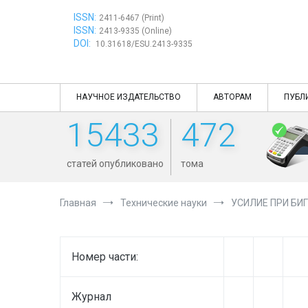
Перейти
ISSN:
к
2411-6467 (Print)
ISSN:
содержимому
2413-9335 (Online)
DOI:
10.31618/ESU.2413-9335
НАУЧНОЕ ИЗДАТЕЛЬСТВО
АВТОРАМ
ПУБЛ
15433
472
статей опубликовано
тома
Главная
Технические науки
УСИЛИЕ ПРИ БИ
Номер части:
Журнал