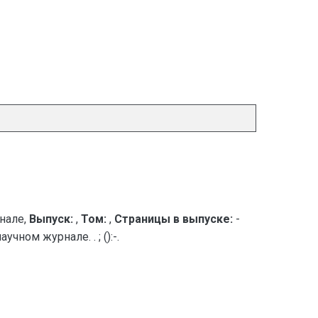
нале,
Выпуск:
,
Том:
,
Страницы в выпуске:
-
ном журнале. . ; ():-.