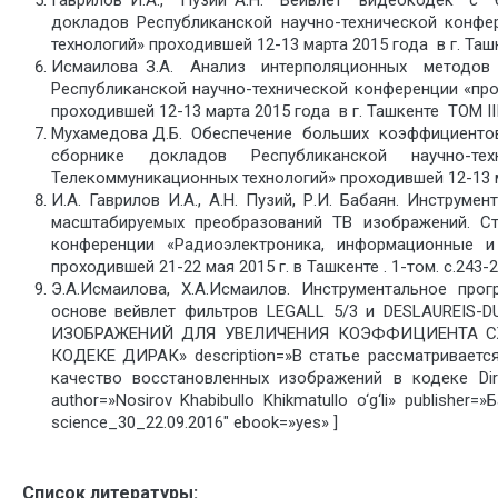
Гаврилов И.А., Пузий А.Н. Вейвлет видеокодек с б
докладов Республиканской научно-технической конф
технологий» проходившей 12-13 марта 2015 года в г. Ташке
Исмаилова З.А. Анализ интерполяционных методов м
Республиканской научно-технической конференции «п
проходившей 12-13 марта 2015 года в г. Ташкенте ТОМ III
Мухамедова Д.Б. Обеспечение больших коэффициентов 
сборнике докладов Республиканской научно-т
Телекоммуникационных технологий» проходившей 12-13 мар
И.А. Гаврилов И.А., А.Н. Пузий, Р.И. Бабаян. Инстру
масштабируемых преобразований ТВ изображений. Ст
конференции «Радиоэлектроника, информационные и 
проходившей 21-22 мая 2015 г. в Ташкенте . 1-том. с.243-2
Э.А.Исмаилова, Х.А.Исмаилов. Инструментальное про
основе вейвлет фильтров LEGALL 5/3 и DESLAUREIS-
ИЗОБРАЖЕНИЙ ДЛЯ УВЕЛИЧЕНИЯ КОЭФФИЦИЕНТА СЖ
КОДЕКЕ ДИРАК» description=»В статье рассматриваетс
качество восстановленных изображений в кодеке Dir
author=»Nosirov Khabibullo Khikmatullo o‘g‘li» publisher
science_30_22.09.2016″ ebook=»yes» ]
Список литературы: