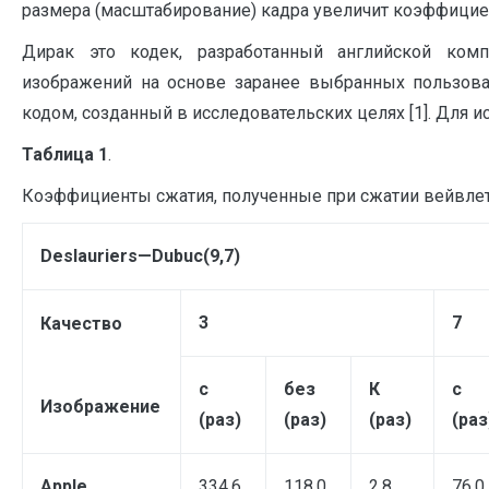
размера (масштабирование) кадра увеличит коэффицие
Дирак это кодек, разработанный английской ком
изображений на основе заранее выбранных пользова
кодом, созданный в исследовательских целях [1]. Для ис
Таблица 1
.
Коэффициенты сжатия, полученные при сжатии вейвле
D
eslauriers
—
Dubuc
(9,7)
3
7
Качество
с
без
К
с
Изображение
(раз)
(раз)
(раз)
(раз
Apple
334,6
118,0
2,8
76,0