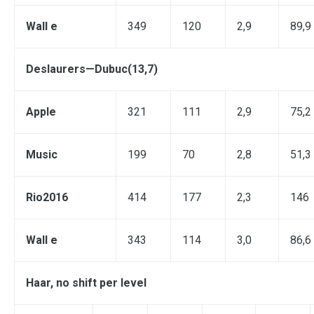
Wall e
349
120
2,9
89,9
Deslaurers
—
Dubuc
(13,7)
Apple
321
111
2,9
75,2
Music
199
70
2,8
51,3
Rio2016
414
177
2,3
146
Wall e
343
114
3,0
86,6
Haar, no shift per level