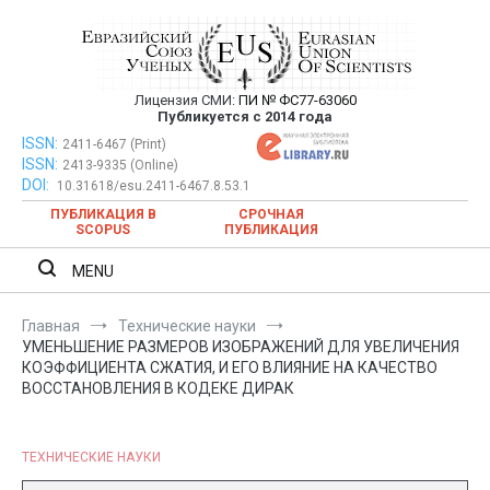
Перейти
к
содержимому
Лицензия СМИ:
ПИ № ФС77-63060
Евразийский Союз Ученых —
Публикуется с 2014 года
публикация научных статей в
ISSN:
Евразийский Союз Ученых — публикация научных статей в
2411-6467 (Print)
ISSN:
2413-9335 (Online)
ежемесячном научном журнале
ежемесячном научном журнале
DOI:
10.31618/esu.2411-6467.8.53.1
ПУБЛИКАЦИЯ В
СРОЧНАЯ
SCOPUS
ПУБЛИКАЦИЯ
MENU
Главная
Технические науки
УМЕНЬШЕНИЕ РАЗМЕРОВ ИЗОБРАЖЕНИЙ ДЛЯ УВЕЛИЧЕНИЯ
КОЭФФИЦИЕНТА СЖАТИЯ, И ЕГО ВЛИЯНИЕ НА КАЧЕСТВО
ВОССТАНОВЛЕНИЯ В КОДЕКЕ ДИРАК
ТЕХНИЧЕСКИЕ НАУКИ