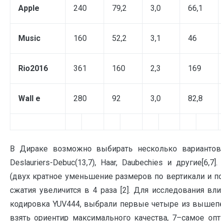
Apple
240
79,2
3,0
66,1
Music
160
52,2
3,1
46
Rio2016
361
160
2,3
169
Wall e
280
92
3,0
82,8
В Дираке возможно выбирать несколько вариантов вей
Deslauriers-Debuc(13,7), Haar, Daubechies и другие[6
(двух кратное уменьшение размеров по вертикали и п
сжатия увеличится в 4 раза [2]. Для исследования в
кодировка YUV444, выбрали первые четыре из вышепе
взять ориентир максимального качества, 7–самое опт