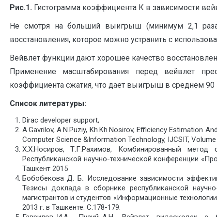
Рис.
1
.
Гистограмма коэффициента К в зависимости вей
Не смотря на больший выигрыш (минимум 2,1 раза 
восстановления, которое можно устранить с использо
Вейвлет функции дают хорошее качество восстановленн
Применение масштабирования перед вейвлет прео
коэффициента сжатия, что дает выигрыш в среднем 90
Список литературы:
Dirac developer support,
A.Gavrilov, A.N.Puziy, Kh.Kh.Nosirov, Efficiency Estimation A
Computer Science &Information Technology, IJCSIT, Volume 3,
Х.Х.Носиров, Т.Г.Рахимов, Комбинированный метод
Республиканской научно-технической конференции «Пр
Ташкент 2015
Бобобекова Д. Б
.
Исследование зависимости эффектив
Тезисы доклада в сборнике республиканской научно-
магистрантов и студентов «Информационные технологии
2013 г. в Ташкенте. С.178-179.