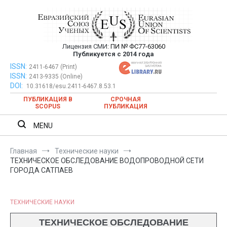
Перейти
к
содержимому
Лицензия СМИ:
ПИ № ФС77-63060
Евразийский Союз Ученых —
Публикуется с 2014 года
публикация научных статей в
ISSN:
Евразийский Союз Ученых — публикация научных статей в
2411-6467 (Print)
ISSN:
2413-9335 (Online)
ежемесячном научном журнале
ежемесячном научном журнале
DOI:
10.31618/esu.2411-6467.8.53.1
ПУБЛИКАЦИЯ В
СРОЧНАЯ
SCOPUS
ПУБЛИКАЦИЯ
MENU
Главная
Технические науки
ТЕХНИЧЕСКОЕ ОБСЛЕДОВАНИЕ ВОДОПРОВОДНОЙ СЕТИ
ГОРОДА САТПАЕВ
ТЕХНИЧЕСКИЕ НАУКИ
ТЕХНИЧЕСКОЕ ОБСЛЕДОВАНИЕ