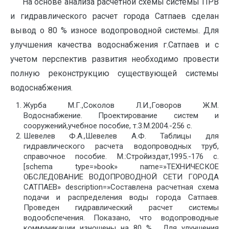
На основе анализа расчетной схемы системы ПРВ
и гидравлического расчет города Сатпаев сделан
вывод о 80 % износе водопроводной системы. Для
улучшения качества водоснабжения г.Сатпаев и с
учетом перспектив развития необходимо провести
полную реконструкцию существующей системы
водоснабжения.
Журба М.Г.,Соколов Л.И.,Говоров Ж.М.
Водоснабжение. Проектирование систем и
сооружений,учебное пособие, т.3.М.2004.-256 с.
Шевелев Ф.А.,Шевелев А.Ф. Таблицы для
гидравлического расчета водопроводных труб,
справочное пособие. М.:Стройиздат,1995.-176 с.
[schema type=»book» name=»ТЕХНИЧЕСКОЕ
ОБСЛЕДОВАНИЕ ВОДОПРОВОДНОЙ СЕТИ ГОРОДА
САТПАЕВ» description=»Составлена расчетная схема
подачи и распределения воды города Сатпаев.
Проведен гидравлический расчет системы
водообспечения. Показано, что водопроводные
коммуникации изношены на 80 % . Для улучшения