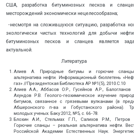
США, разработка битуминозных песков и сланце
месторождений экономически нецелесообразна;
-несмотря на сложившуюся ситуацию, разработка н
экологически чистых технологий для добычи нефт
битуминозных песков и сланцев является зада
актуальной.
Литература
Алиев А. Природные битумы и горючие сланц
альтернатива нефти. Информационный бюллетень «Неф
газ» //Президентская Библиотека АР №1(5), 2010.С.10
Алиев А.А., Аббасов О.Р., Гусейнов А.Р., Балогланов Э
Ахундов Р.В. Геолого-геохимическое изучение приро
битумов, связанное с грязевыми вулканами (в пред
Абшеронского п-ва и Гобустанского района). Т
молодых ученых. Баку:2012, №5, с. 66-78.
Блохин А.И., Стельмах Г.П., Салихов Р.М., Петров 
Горючие сланцы – реальная альтернатива нефти. Вес
Российской Академии Естественных Наук. Энергети