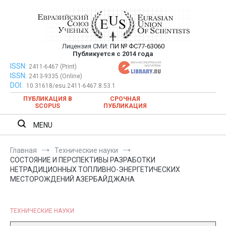
Перейти
к
содержимому
Лицензия СМИ:
ПИ № ФС77-63060
Евразийский Союз Ученых —
Публикуется с 2014 года
публикация научных статей в
ISSN:
Евразийский Союз Ученых — публикация научных статей в
2411-6467 (Print)
ISSN:
2413-9335 (Online)
ежемесячном научном журнале
ежемесячном научном журнале
DOI:
10.31618/esu.2411-6467.8.53.1
ПУБЛИКАЦИЯ В
СРОЧНАЯ
SCOPUS
ПУБЛИКАЦИЯ
MENU
Главная
Технические науки
СОСТОЯНИЕ И ПЕРСПЕКТИВЫ РАЗРАБОТКИ
НЕТРАДИЦИОННЫХ ТОПЛИВНО-ЭНЕРГЕТИЧЕСКИХ
МЕСТОРОЖДЕНИЙ АЗЕРБАЙДЖАНА
ТЕХНИЧЕСКИЕ НАУКИ