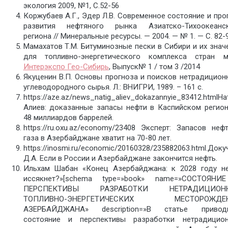
экология 2009, №1, С.52-56
Коржубаев А.Г., Эдер Л.В. Современное состояние и про
развития нефтяного рынка Азиатско-Тихоокеанс
региона // Минеральные ресурсы. — 2004. — № 1. — С. 82-9
Мамахатов Т.М. Битуминозные пески в Сибири и их знач
для топливно-энергетического комплекса стран м
Интерэкспо Гео-Сибирь
, Выпуск№ 1 / том 3 /2014
Якуценин В.П. Основы прогноза и поисков нетрадицион
углеводородного сырья. Л.: ВНИГРИ, 1989. – 161 с.
https://aze.az/news_natig_aliev_dokazannyie_83412.htmlНа
Алиев: доказанные запасы нефти в Каспийском регио
48 миллиардов баррелей.
https://ru.oxu.az/economy/23408 Эксперт: Запасов неф
газа в Азербайджане хватит на 70-80 лет.
https://inosmi.ru/economic/20160328/235882063.html.Доку
Д.А. Если в России и Азербайджане закончится нефть.
Ильхам Шабан «Конец Азербайджана: к 2028 году н
иссякнет?»[schema type=»book» name=»СОСТОЯН
ПЕРСПЕКТИВЫ РАЗРАБОТКИ НЕТРАДИЦИОН
ТОПЛИВНО-ЭНЕРГЕТИЧЕСКИХ МЕСТОРОЖДЕ
АЗЕРБАЙДЖАНА» description=»В статье приводи
состояние и перспективы разработки нетрадицио