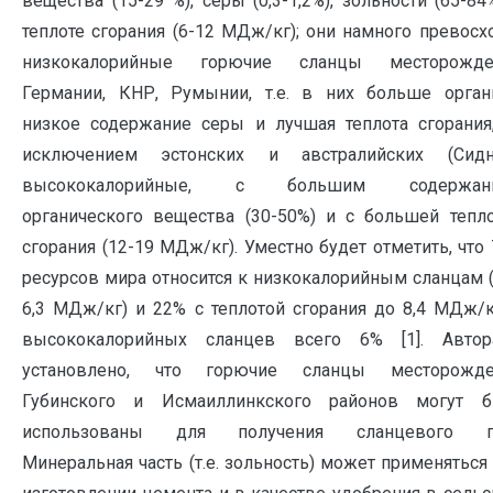
вещества (15-29 %), серы (0,3-1,2%), зольности (65-84
теплоте сгорания (6-12 МДж/кг); они намного превосх
низкокалорийные горючие сланцы месторожде
Германии, КНР, Румынии, т.е. в них больше орган
низкое содержание серы и лучшая теплота сгорания
исключением эстонских и австралийских (Сидне
высококалорийные, с большим содержан
органического вещества (30-50%) и с большей тепл
сгорания (12-19 МДж/кг). Уместно будет отметить, что
ресурсов мира относится к низкокалорийным сланцам (
6,3 МДж/кг) и 22% с теплотой сгорания до 8,4 МДж/к
высококалорийных сланцев всего 6% [1]. Автор
установлено, что горючие сланцы месторожде
Губинского и Исмаиллинкского районов могут б
использованы для получения сланцевого га
Минеральная часть (т.е. зольность) может применяться