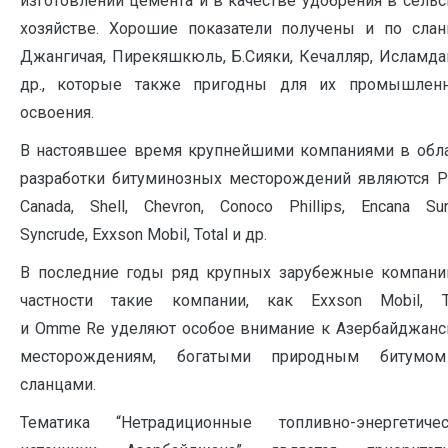
изготовлении цемента и в качестве удобрения в сель
хозяйстве. Хорошие показатели получены и по сла
Джангичая, Пирекяшкюль, Б.Сияки, Кечалляр, Исламда
др., которые также пригодны для их промышленн
освоения.
В настоявшее время крупнейшими компаниями в обл
разработки битуминозных месторождений являются P
Саnada, Shell, Chevron, Conoco Phillips, Encana Sun
Syncrude, Exxson Mobil, Total и др.
В последние годы ряд крупных зарубежные компани
частности такие компании, как Exxson Mobil, To
и Omme Re уделяют особое внимание к Азербайджан
месторождениям, богатыми природным битумо
сланцами.
Тематика “Нетрадиционные топливно-энергетичес