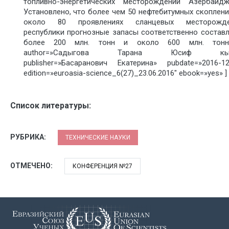
топливно-энергетических месторождений Азербайдж
Установлено, что более чем 50 нефтебитумных скоплени
около 80 проявлениях сланцевых месторожде
республики прогнозные запасы соответственно состав
более 200 млн. тонн и около 600 млн. тонн
author=»Садыгова Тарана Юсиф кы
publisher=»Басаранович Екатерина» pubdate=»2016-12
edition=»euroasia-science_6(27)_23.06.2016″ ebook=»yes» ]
Список литературы:
РУБРИКА:
ТЕХНИЧЕСКИЕ НАУКИ
ОТМЕЧЕНО:
КОНФЕРЕНЦИЯ №27