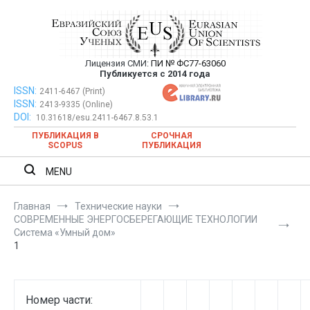
Перейти
к
содержимому
Лицензия СМИ:
ПИ № ФС77-63060
Евразийский Союз Ученых —
Публикуется с 2014 года
публикация научных статей в
ISSN:
Евразийский Союз Ученых — публикация научных статей в
2411-6467 (Print)
ISSN:
2413-9335 (Online)
ежемесячном научном журнале
ежемесячном научном журнале
DOI:
10.31618/esu.2411-6467.8.53.1
ПУБЛИКАЦИЯ В
СРОЧНАЯ
SCOPUS
ПУБЛИКАЦИЯ
MENU
Главная
Технические науки
СОВРЕМЕННЫЕ ЭНЕРГОСБЕРЕГАЮЩИЕ ТЕХНОЛОГИИ
Система «Умный дом»
1
Номер части: