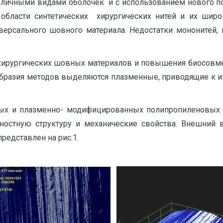
зличными видами оболочек и с использованием нового по
области синтетических хирургических нитей и их широ
ерсального шовного материала. Недостатки мононитей, 
хирургических шовных материалов и повышения биосовме
ообразия методов выделяются плазменные, приводящие к 
х и плазменно- модифицированных полипропиленовых (
ностную структуру и механические свойства. Внешний
редставлен на рис.1.