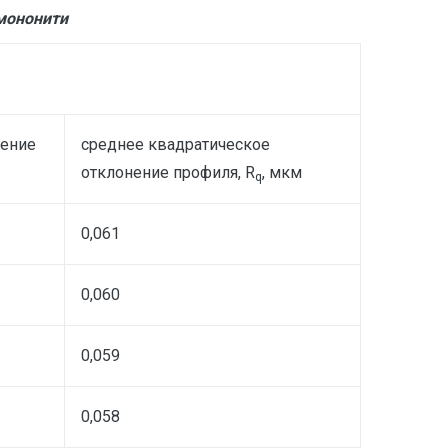
мононити
нение
среднее квадратическое
отклонение профиля, R
, мкм
q
0,061
0,060
0,059
0,058