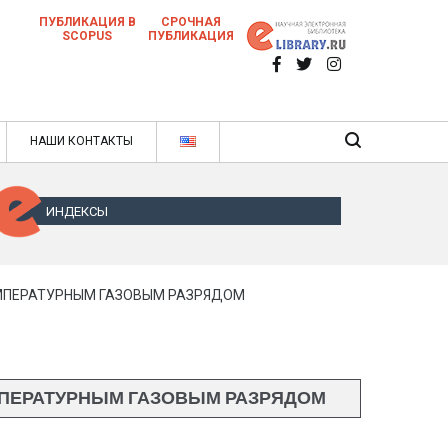
ПУБЛИКАЦИЯ В
СРОЧНАЯ
SCOPUS
ПУБЛИКАЦИЯ
 научных статей в ежемесячном научном
нале
ячном научном журнале
НАШИ КОНТАКТЫ
ИНДЕКСЫ
ЕМПЕРАТУРНЫМ ГАЗОВЫМ РАЗРЯДОМ
МПЕРАТУРНЫМ ГАЗОВЫМ РАЗРЯДОМ