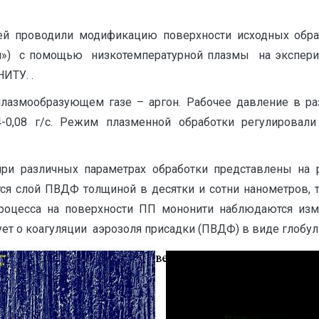
ей проводили модификацию поверхности исходных обр
ия») с помощью низкотемпературной плазмы на экспери
ИТУ. .
змообразующем газе – аргон. Рабочее давление в раз
4-0,08 г/с. Режим плазменной обработки регулировал
и различных параметрах обработки представлены на р
ся слой ПВДФ толщиной в десятки и сотни нанометров, т
процесса на поверхности ПП мононити наблюдаются изм
ет о коагуляции аэрозоля присадки (ПВДФ) в виде глобул 