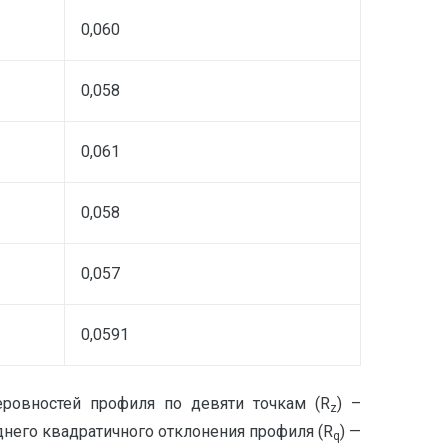
0,060
0,058
0,061
0,058
0,057
0,0591
ровностей профиля по девяти точкам (R
) –
z
еднего квадратичного отклонения профиля (R
) —
q