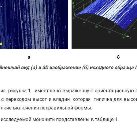
Внешний вид (а) и 3
D
изображение (б) исходного образца 
 из рисунка 1, имеет явно выраженную ориентационную ст
 с переходом высот и впадин, которая типична для выс
елкие включения неправильной формы.
 исследуемой мононити представлены в таблице 1.
Та