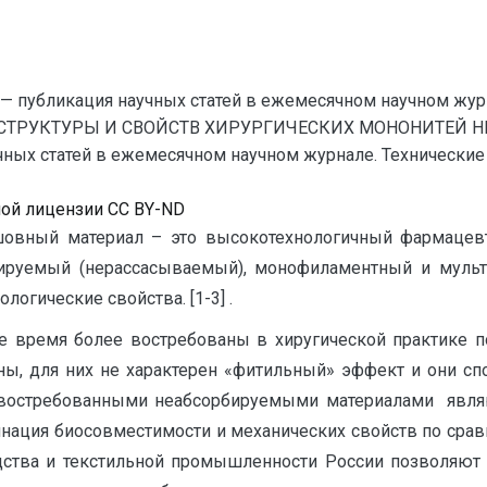
— публикация научных статей в ежемесячном научном жур
 СТРУКТУРЫ И СВОЙСТВ ХИРУРГИЧЕСКИХ МОНОНИТЕЙ
ых статей в ежемесячном научном журнале. Технические нау
ной лицензии CC BY-ND
овный материал – это высокотехнологичный фармацевт
ируемый (нерассасываемый), монофиламентный и муль
логические свойства. [1-3] .
время более востребованы в хиругической практике п
ны, для них не характерен «фитильный» эффект и они сп
о востребованными неабсорбируемыми материалами явля
нация биосовместимости и механических свойств по срав
ства и текстильной промышленности России позволяют