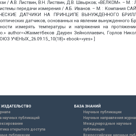
и / А.В. Листвин, В.Н. Листвин, Д.В. Швырков; «ВЕЛКОМ». – М. : Л
системы передачи измерения / А.Б. Иванов. – М. : Компания СА
ЧЕСКИЕ ДАТЧИКИ НА ПРИНЦИПЕ ВЫНУЖДЕННОГО БРИЛЛЮЭ
оптических датчиков, основанных на явлении вынужденного Б
бности измерять температуры и напряжения на протяжен
.» author=»Жахметбеков Даурен Зейноллаевич, Горлов Ник
ОЮЗ УЧЕНЫХ_26.09.15_10(18)» ebook=»yes» ]
 ИЗДАТЕЛЬСТВО
БАЗА ЗНАНИЙ
рнале
Научные публикации
а научных публикаций
Научные направления журна
ексирование
Международные научные
тика открытого доступа
публикации
ные публикации
Всероссийские научные пуб