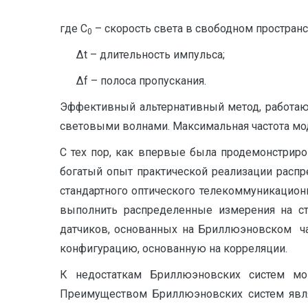
где C
– скорость света в свободном пространс
0
Δt – длительность импульса;
Δf – полоса пропускания.
Эффективный альтернативный метод, работаю
световыми волнами. Максимальная частота мо
С тех пор, как впервые была продемонстриро
богатый опыт практической реализации расп
стандартного оптического телекоммуникацион
выполнить распределенные измерения на стр
датчиков, основанных на Бриллюэновском ча
конфигурацию, основанную на корреляции.
К недостаткам Бриллюэновских систем мон
Преимуществом Бриллюэновских систем явля