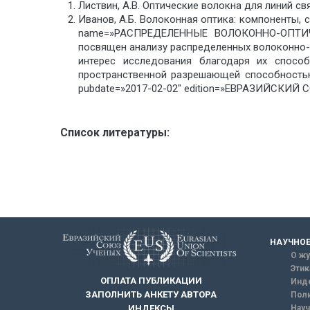
Листвин, А.В. Оптические волокна для линий связ
Иванов, А.Б. Волоконная оптика: компоненты, 
name=»РАСПРЕДЕЛЕННЫЕ ВОЛОКОННО-ОПТИ
посвящен анализу распределенных волоконно-
интерес исследования благодаря их спосо
пространственной разрешающей способностью
pubdate=»2017-02-02″ edition=»ЕВРАЗИЙСКИЙ С
Список литературы:
НАУЧНОЕ
О жу
Этик
ОПЛАТА ПУБЛИКАЦИИ
Инд
ЗАПОЛНИТЬ АНКЕТУ АВТОРА
Поли
Науч
ИНДЕКСЫ