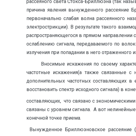
рассеяного света Стокса-Бриллюэна (так наз
причина явления вынужденного рассеяние Бр
первоначально слабая волна рассеянного наз
электрострикции). В результате такого взаи
распространяющегося в прямом направлении св
ослаблению сигнала, передаваемого по волок
излучения при попадании в него отраженного и
Вносимые искажения по своему характеру д
частотные искажения(а также связанные с
дополнительных частотных составляющих в е
восстановить спектр исходного сигнала) в кон
составляющих, что связано с экономическими 
связаны с уровнем сигнала. А вот нелинейные
конечной точке приема.
Вынужденное Бриллюэновское рассеяние (