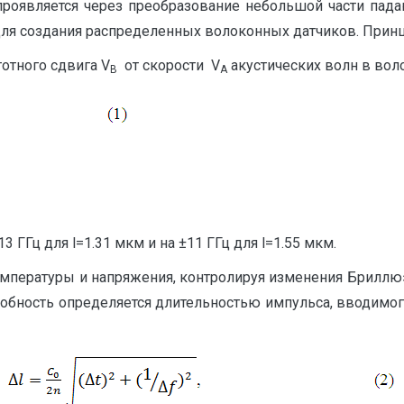
проявляется через преобразование небольшой части пад
ля создания распределенных волоконных датчиков. Прин
отного сдвига V
от скорости V
акустических волн в вол
B
A
 ГГц для l=1.31 мкм и на ±11 ГГц для l=1.55 мкм.
температуры и напряжения, контролируя изменения Бриллюэ
обность определяется длительностью импульса, вводимого