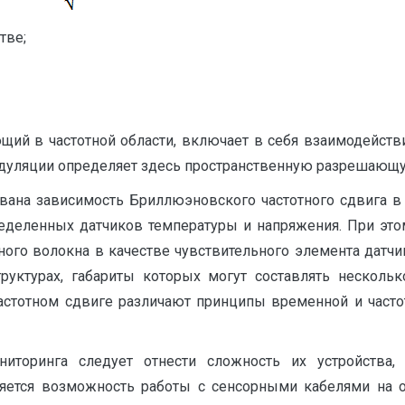
тве;
щий в частотной области, включает в себя взаимодейст
дуляции определяет здесь пространственную разрешающу
вана зависимость Бриллюэновского частотного сдвига в
ределенных датчиков температуры и напряжения. При это
ного волокна в качестве чувствительного элемента датч
уктурах, габариты которых могут составлять несколь
стотном сдвиге различают принципы временной и часто
иторинга следует отнести сложность их устройства, 
ется возможность работы с сенсорными кабелями на о