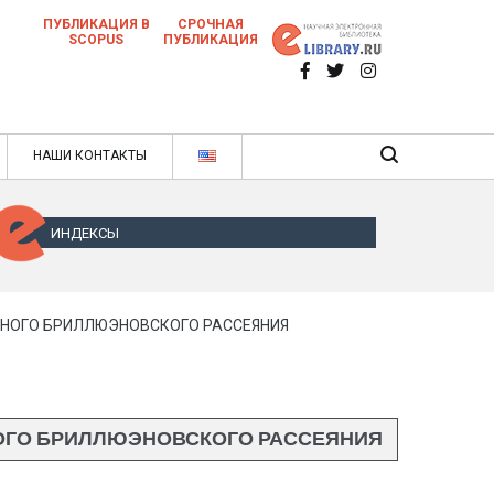
ПУБЛИКАЦИЯ В
СРОЧНАЯ
SCOPUS
ПУБЛИКАЦИЯ
 научных статей в ежемесячном научном
нале
ячном научном журнале
НАШИ КОНТАКТЫ
ИНДЕКСЫ
НОГО БРИЛЛЮЭНОВСКОГО РАССЕЯНИЯ
ОГО БРИЛЛЮЭНОВСКОГО РАССЕЯНИЯ