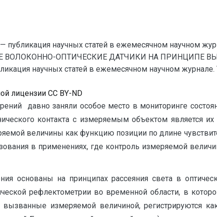
— публикация научных статей в ежемесячном научном жур
ЫЕ ВОЛОКОННО-ОПТИЧЕСКИЕ ДАТЧИКИ НА ПРИНЦИПЕ 
кация научных статей в ежемесячном научном журнале. Техн
ной лицензии CC BY-ND
ений давно заняли особое место в мониторинге состояни
нического контакта с измеряемым объектом является и
ряемой величины как функцию позиции по длине чувствит
зования в применениях, где контроль измеряемой величи
ния основаны на принципах рассеяния света в оптичес
ической рефлектометрии во временной области, в которо
я, вызванные измеряемой величиной, регистрируются ка