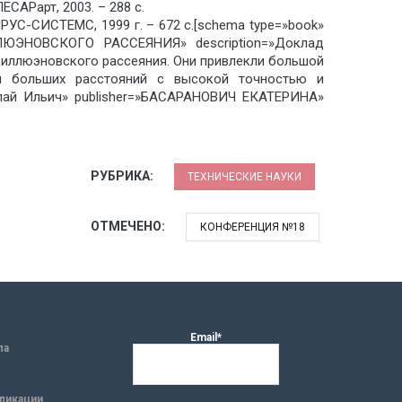
ЕСАРарт, 2003. – 288 с.
ЙРУС-СИСТЕМС, 1999 г. – 672 с.[schema type=»book»
НОВСКОГО РАССЕЯНИЯ» description=»Доклад
риллюэновского рассеяния. Они привлекли большой
ии больших расстояний с высокой точностью и
олай Ильич» publisher=»БАСАРАНОВИЧ ЕКАТЕРИНА»
РУБРИКА:
ТЕХНИЧЕСКИЕ НАУКИ
ОТМЕЧЕНО:
КОНФЕРЕНЦИЯ №18
Email*
ла
ликации