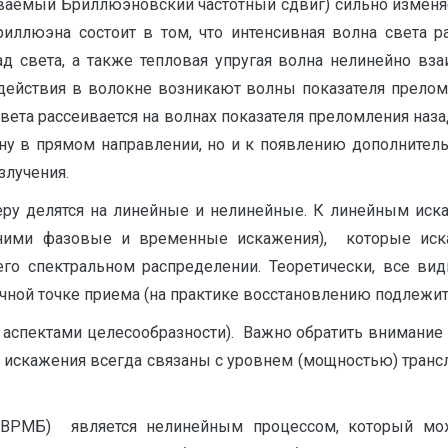
ываемый Бриллюэновский частотный сдвиг) сильно изменяе
иллюэна состоит в том, что интенсивная волна света 
ад света, а также тепловая упругая волна нелинейно вза
модействия в волокне возникают волны показателя прелом
ета рассеивается на волнах показателя преломления назад
ну в прямом направлении, но и к появлению дополнител
злучения.
елятся на линейные и нелинейные. К линейным искаже
 ними фазовые и временные искажения), которые иска
го спектральном распределении. Теоретически, все вид
ечной точке приема (на практике восстановлению подлежит
аспектами целесообразности). Важно обратить внимание 
 искажения всегда связаны с уровнем (мощностью) транс
ВРМБ) является нелинейным процессом, который може