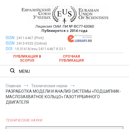
Перейти
к
содержимому
Лицензия СМИ:
ПИ № ФС77-63060
Евразийский Союз Ученых —
Публикуется с 2014 года
публикация научных статей в
ISSN:
Евразийский Союз Ученых — публикация научных статей в
2411-6467 (Print)
ISSN:
2413-9335 (Online)
ежемесячном научном журнале
ежемесячном научном журнале
DOI:
10.31618/esu.2411-6467.8.53.1
ПУБЛИКАЦИЯ В
СРОЧНАЯ
SCOPUS
ПУБЛИКАЦИЯ
MENU
Главная
Технические науки
РАЗРАБОТКА МОДЕЛИ И АНАЛИЗ СИСТЕМЫ «ПОДШИПНИК-
МАСЛОЗАХВАТНОЕ КОЛЬЦО» ГАЗОТУРБИННОГО
ДВИГАТЕЛЯ
ТЕХНИЧЕСКИЕ НАУКИ