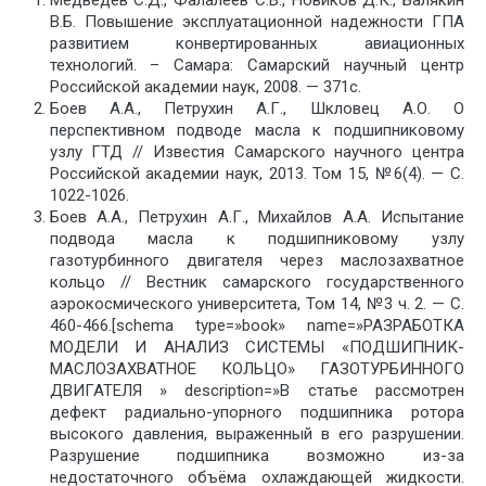
Медведев С.Д., Фалалеев С.В., Новиков Д.К., Балякин
В.Б. Повышение эксплуатационной надежности ГПА
развитием конвертированных авиационных
технологий. – Самара: Самарский научный центр
Российской академии наук, 2008. — 371с.
Боев А.А., Петрухин А.Г., Шкловец А.О. О
перспективном подводе масла к подшипниковому
узлу ГТД // Известия Самарского научного центра
Российской академии наук, 2013. Том 15, №6(4). — С.
1022-1026.
Боев А.А., Петрухин А.Г., Михайлов А.А. Испытание
подвода масла к подшипниковому узлу
газотурбинного двигателя через маслозахватное
кольцо // Вестник самарского государственного
аэрокосмического университета, Том 14, №3 ч. 2. — С.
460-466.[schema type=»book» name=»РАЗРАБОТКА
МОДЕЛИ И АНАЛИЗ СИСТЕМЫ «ПОДШИПНИК-
МАСЛОЗАХВАТНОЕ КОЛЬЦО» ГАЗОТУРБИННОГО
ДВИГАТЕЛЯ » description=»В статье рассмотрен
дефект радиально-упорного подшипника ротора
высокого давления, выраженный в его разрушении.
Разрушение подшипника возможно из-за
недостаточного объёма охлаждающей жидкости.