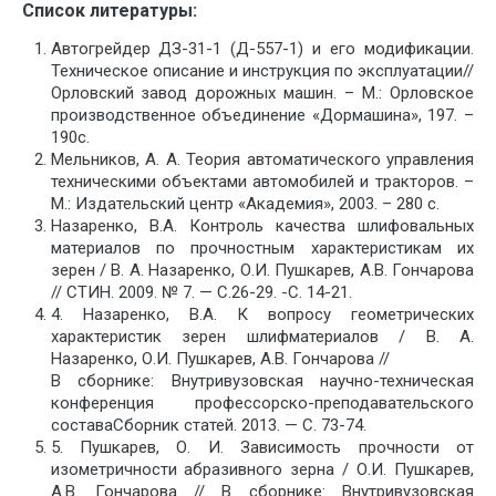
Список литературы:
Автогрейдер ДЗ-31-1 (Д-557-1) и его модификации.
Техническое описание и инструкция по эксплуатации//
Орловский завод дорожных машин. – М.: Орловское
производственное объединение «Дормашина», 197. –
190с.
Мельников, А. А. Теория автоматического управления
техническими объектами автомобилей и тракторов. –
М.: Издательский центр «Академия», 2003. – 280 с.
Назаренко, В.А. Контроль качества шлифовальных
материалов по прочностным характеристикам их
зерен / В. А. Назаренко, О.И. Пушкарев, А.В. Гончарова
// СТИН. 2009. № 7. — С.26-29. -С. 14-21.
4. Назаренко, В.А. К вопросу геометрических
характеристик зерен шлифматериалов / В. А.
Назаренко, О.И. Пушкарев, А.В. Гончарова //
В сборнике: Внутривузовская научно-техническая
конференция профессорско-преподавательского
составаСборник статей. 2013. — С. 73-74.
5. Пушкарев, О. И. Зависимость прочности от
изометричности абразивного зерна / О.И. Пушкарев,
А.В. Гончарова // В сборнике: Внутривузовская