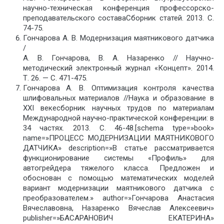
научно-техническая конференция профессорско-
преподавательского составаСборник статей. 2013. С.
74-75.
Гончарова А. В. Модернизация маятникового датчика
/
А. В. Гончарова, В. А. Назаренко // Научно-
методический электронный журнал «Концепт». 2014.
Т. 26. — С. 471-475.
Гончарова А. В. Оптимизация контроля качества
шлифовальных материалов //Наука и образование в
XXI векесборник научных трудов по материалам
Международной научно-практической конференции: в
34 частях. 2013. С. 46-48.[schema type=»book»
name=»ПРОЦЕСС МОДЕРНИЗАЦИИ МАЯТНИКОВОГО
ДАТЧИКА» description=»В статье рассматривается
функционирование системы «Профиль» для
автогрейдера тяжелого класса. Предложен и
обоснован с помощью математических моделей
вариант модернизации маятникового датчика с
преобразователем.» author=»Гончарова Анастасия
Вячеславовна, Назаренко Вячеслав Алексеевич»
publisher=»БАСАРАНОВИЧ ЕКАТЕРИНА»