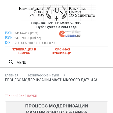
Перейти
к
содержимому
Лицензия СМИ:
ПИ № ФС77-63060
Евразийский Союз Ученых —
Публикуется с 2014 года
публикация научных статей в
ISSN:
Евразийский Союз Ученых — публикация научных статей в
2411-6467 (Print)
ISSN:
2413-9335 (Online)
ежемесячном научном журнале
ежемесячном научном журнале
DOI:
10.31618/esu.2411-6467.8.53.1
ПУБЛИКАЦИЯ В
СРОЧНАЯ
SCOPUS
ПУБЛИКАЦИЯ
MENU
Главная
Технические науки
ПРОЦЕСС МОДЕРНИЗАЦИИ МАЯТНИКОВОГО ДАТЧИКА
ТЕХНИЧЕСКИЕ НАУКИ
ПРОЦЕСС МОДЕРНИЗАЦИИ
МАЯТНИКОВОГО ДАТЧИКА