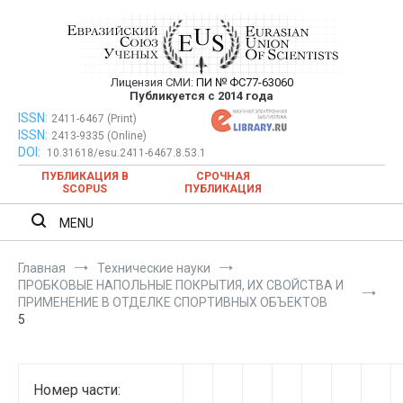
Перейти
к
содержимому
Лицензия СМИ:
ПИ № ФС77-63060
Евразийский Союз Ученых —
Публикуется с 2014 года
публикация научных статей в
ISSN:
Евразийский Союз Ученых — публикация научных статей в
2411-6467 (Print)
ISSN:
2413-9335 (Online)
ежемесячном научном журнале
ежемесячном научном журнале
DOI:
10.31618/esu.2411-6467.8.53.1
ПУБЛИКАЦИЯ В
СРОЧНАЯ
SCOPUS
ПУБЛИКАЦИЯ
MENU
Главная
Технические науки
ПРОБКОВЫЕ НАПОЛЬНЫЕ ПОКРЫТИЯ, ИХ СВОЙСТВА И
ПРИМЕНЕНИЕ В ОТДЕЛКЕ СПОРТИВНЫХ ОБЪЕКТОВ
5
Номер части: