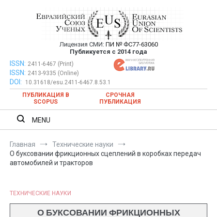
Перейти
к
содержимому
Лицензия СМИ:
ПИ № ФС77-63060
Евразийский Союз Ученых —
Публикуется с 2014 года
публикация научных статей в
ISSN:
Евразийский Союз Ученых — публикация научных статей в
2411-6467 (Print)
ISSN:
2413-9335 (Online)
ежемесячном научном журнале
ежемесячном научном журнале
DOI:
10.31618/esu.2411-6467.8.53.1
ПУБЛИКАЦИЯ В
СРОЧНАЯ
SCOPUS
ПУБЛИКАЦИЯ
MENU
Главная
Технические науки
О буксовании фрикционных сцеплений в коробках передач
автомобилей и тракторов
ТЕХНИЧЕСКИЕ НАУКИ
О БУКСОВАНИИ ФРИКЦИОННЫХ