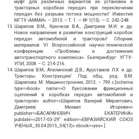
муфт для различных вариантов их установки в
тракторных коробках передач при переключении
передач без разрыва потока мощности// Известия
МГТУ «МАМИ». – 2013. – Т. 1. — № 1(15). — С. 242-248.
Шарипов В.М., Крючков В.А., Дмитриев М.И. и др.
Новое направление в развитии конструкций коробок
передач автомобилей и тракторов// Сборник
материалов VI Всероссийской научно-технической
конференции «Проблемы и достижения
автотранспортного комплекса». Екатеринбург: УГТУ-
УПИ, 2008. – С. 214-216.
Шарипов В.М., Апелинский Д.В., Арустамов Л.Х. и др.
Тракторы. Конструкция/ Под общ. ред. В.М.
Шарипова. М.: Машиностроение, 2012. – 790 с.[schema
type=»book» name=»О буксовании фрикционных
сцеплений в коробках передач автомобилей и
тракторов» author=»Шарипов Валерий Мирхитович,
Дмитриев Михаил Игоревич»
publisher=»БАСАРАНОВИЧ ЕКАТЕРИНА»
pubdate=»2017-03-29″ edition=»ЕВРАЗИЙСКИЙ СОЮЗ
УЧЕНЫХ_30.04.2015_04(13)» ebook=»yes» ]