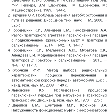
Сцепления транспортных и тяговых машин/ Под ред.
Ф.Р. Геккера, В.М. Шарипова, Г.М. Щеренкова. М.:
Машиностроение, 1989. – 344 с.
Гируцкий О.И. Проблема развития автобусостроения и
пути ее решения: Дисс…д-ра техн. наук. – М., 2000. –
325 с.
Городецкий К.И., Алендеев Е.М., Тимофиевский А.А.
Разгон тракторного агрегата и переключение передач
с подвключением фрикционных муфт // Тракторы и
сельхозмашины. – 2014. — №2. – С. 14-17.
Городецкий К.И., Мельников А.Ю., Муратова С.К.,
Алендеев Е.И.. Моделирование переключения передач
тракторов // Тракторы и сельхозмашины. – 2015. —
№4. – С. 11-17.
Курочкин Ф.Ф. Метод выбора рациональных
характеристик процесса переключения в
автоматической коробке передач автомобиля: Дисс…
канд. техн. наук. М., 2008 – 149 с.
Львовский К.Я. Исследование процессов
переключения передач под нагрузкой в тракторных
трансмиссиях: Дис…канд. техн. наук. М., 1970. – 276 с.
Шарипов В.М., Дмитриев М.И., Крючков В.А.
Нагруженность фрикционных муфт и синхронизаторов