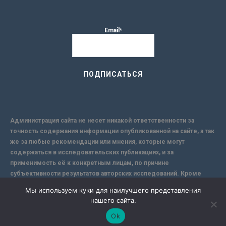
Email*
Администрация сайта не несет никакой ответственности за
точность содержания информации опубликованной на сайте, а так
же за любые рекомендации или мнения, которые могут
содержаться в исследовательских публикациях, и за
применимость её к конкретным лицам, по причине
субъективности результатов авторских исследований. Кроме
того, поскольку интернет не обеспечивает в полной мере
Мы используем куки для наилучшего представления
надежной защиты информации, Сайт не несет ответственности за
нашего сайта.
информацию, присылаемую через интернет.
Ok