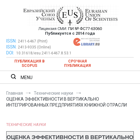
Перейти
к
содержимому
Лицензия СМИ:
ПИ № ФС77-63060
Евразийский Союз Ученых —
Публикуется с 2014 года
публикация научных статей в
ISSN:
Евразийский Союз Ученых — публикация научных статей в
2411-6467 (Print)
ISSN:
2413-9335 (Online)
ежемесячном научном журнале
ежемесячном научном журнале
DOI:
10.31618/esu.2411-6467.8.53.1
ПУБЛИКАЦИЯ В
СРОЧНАЯ
SCOPUS
ПУБЛИКАЦИЯ
MENU
Главная
Технические науки
ОЦЕНКА ЭФФЕКТИВНОСТИ В ВЕРТИКАЛЬНО
ИНТЕГРИРОВАННЫХ ПРЕДПРИЯТИЯХ КНИЖНОЙ ОТРАСЛИ
ТЕХНИЧЕСКИЕ НАУКИ
ОЦЕНКА ЭФФЕКТИВНОСТИ В ВЕРТИКАЛЬНО