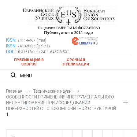
Перейти
к
содержимому
Лицензия СМИ:
ПИ № ФС77-63060
Евразийский Союз Ученых —
Публикуется с 2014 года
публикация научных статей в
ISSN:
Евразийский Союз Ученых — публикация научных статей в
2411-6467 (Print)
ISSN:
2413-9335 (Online)
ежемесячном научном журнале
ежемесячном научном журнале
DOI:
10.31618/esu.2411-6467.8.53.1
ПУБЛИКАЦИЯ В
СРОЧНАЯ
SCOPUS
ПУБЛИКАЦИЯ
MENU
Главная
Технические науки
ОСОБЕННОСТИ ПРИМЕНЕНИЯ ИНСТРУМЕНТАЛЬНОГО
ИНДЕНТИРОВАНИЯ ПРИ ИССЛЕДОВАНИИ
ПОВЕРХНОСТЕЙ С ТОПОКОМПОЗИТНОЙ СТРУКТУРОЙ
1